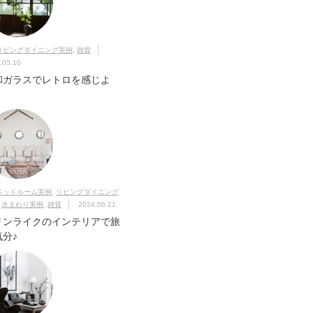
リビングダイニング実例
,
雑貨
.05.10
和ガラスでレトロを感じよ
！
ベッドルーム実例
,
リビングダイニング
,
水まわり実例
,
雑貨
2024.06.21
リンライクのインテリアで旅
気分♪