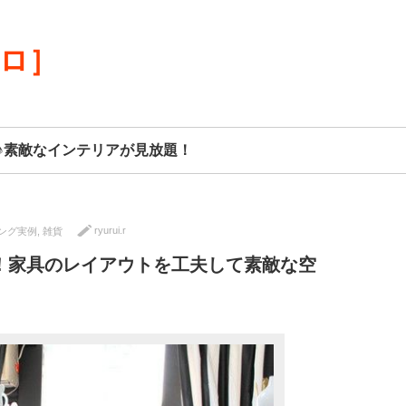
リロ］
♪素敵なインテリアが見放題！
ryurui.r
ング実例
,
雑貨
！家具のレイアウトを工夫して素敵な空