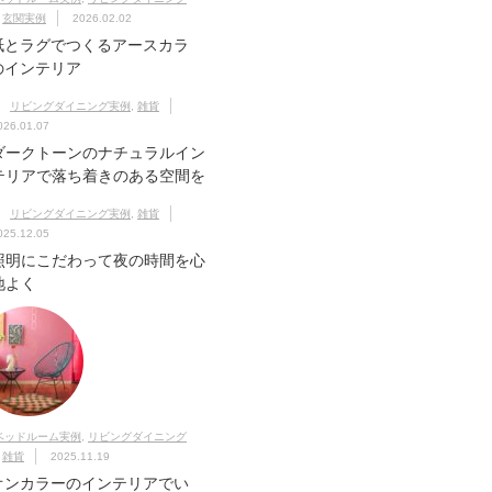
,
玄関実例
2026.02.02
紙とラグでつくるアースカラ
のインテリア
リビングダイニング実例
,
雑貨
026.01.07
ダークトーンのナチュラルイン
テリアで落ち着きのある空間を
リビングダイニング実例
,
雑貨
025.12.05
照明にこだわって夜の時間を心
地よく
ベッドルーム実例
,
リビングダイニング
,
雑貨
2025.11.19
オンカラーのインテリアでい