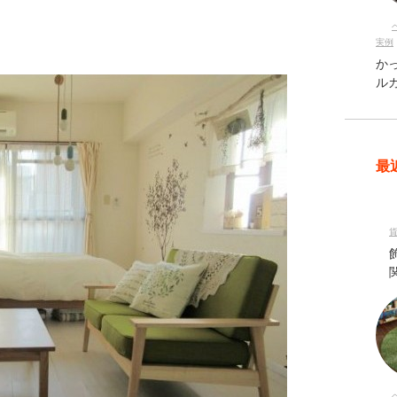
実例
か
ル
最