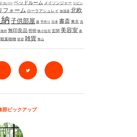
ベッドルーム
メイソンジャー
ドカバー
リビン
リフォーム
北欧
ローラアシュレイ
加湿器
収納
子供部屋
書斎
東京
庭
手作り
日本
洗
美容室
無印良品
照明
玄関
海外
狭小住宅
表
雑貨
観葉植物
賃貸
青山
rss
Twitter
Facebook
集部ピックアップ