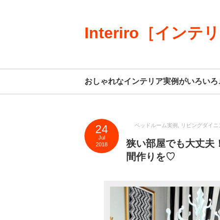
Interiro［インテ
おしゃれなインテリア実例がいろいろ
ベッドルーム実例
,
リビングダイニ
24
Jul
狭い部屋でも大丈夫
2018
間作りを♡