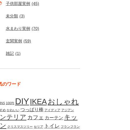
子供部屋実例
(45)
未分類
(3)
水まわり実例
(70)
玄関実例
(59)
雑記
(1)
気のワード
DIY
IKEA
おしゃれ
INS
100均
つっぱり棒
すめ
かわいい
アイディア
アジアン
ンテリア
キッ
カフェ
カーテン
ン
トイレ
クリスマスツリー
セリア
フランフラン