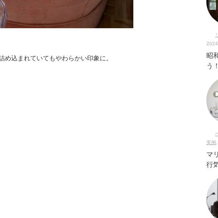
2024
昭
詰め込まれていてもやわらかい印象に。
う
実例
マ
行