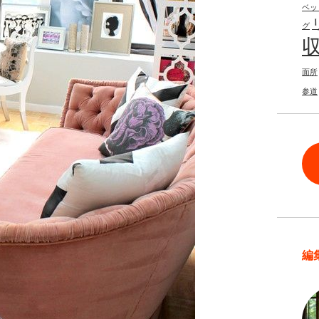
ベッ
グ
面所
参道
編