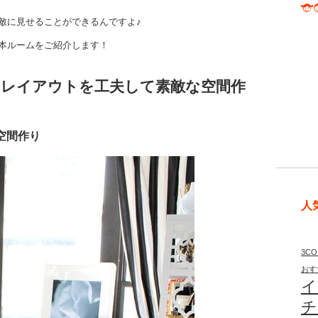
敵に見せることができるんですよ♪
本ルームをご紹介します！
のレイアウトを工夫して素敵な空間作
空間作り
人
3CO
おす
イ
チ