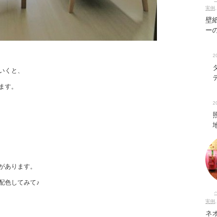
実例
壁
ー
2
いくと、
ます。
2
があります。
配色してみて♪
実例
ネ