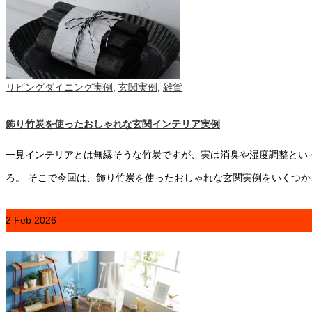
リビングダイニング実例
,
玄関実例
,
雑貨
飾り竹炭を使ったおしゃれな玄関インテリア実例
一見インテリアとは無縁そうな竹炭ですが、実は消臭や湿度調整とい
ろ。 そこで今回は、飾り竹炭を使ったおしゃれな玄関実例をいくつか
2
Feb
2026