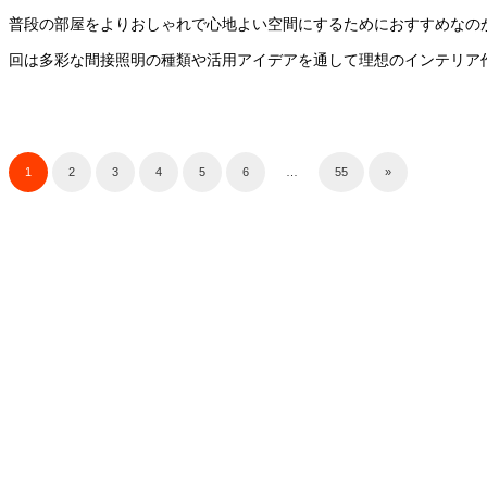
普段の部屋をよりおしゃれで心地よい空間にするためにおすすめなのが
回は多彩な間接照明の種類や活用アイデアを通して理想のインテリア
1
2
3
4
5
6
…
55
»