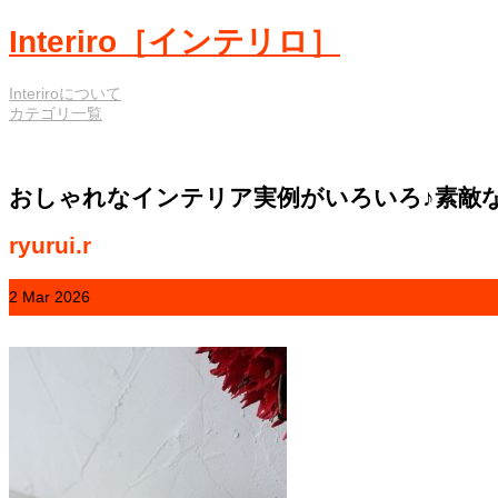
Interiro［インテリロ］
Interiroについて
カテゴリ一覧
おしゃれなインテリア実例がいろいろ♪素敵
ryurui.r
2
Mar
2026