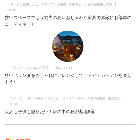
キッチン実例
,
リビングダイニング実例
,
収納実例
,
子供部屋実例
,
雑貨
2019.01.23
狭いスペースでも収納力の高いおしゃれな家具で素敵にお部屋の
コーディネート
ベランダ バルコニー実例
2017.07.23
狭いベランダをおしゃれにアレンジして一人ビアガーデンを楽し
もう♪
DIY
,
ベッドルーム実例
,
ベランダ バルコニー実例
,
子供部屋実例
,
書斎実例
2020.10.30
大人も子供も籠りたい！家の中の秘密基地6選