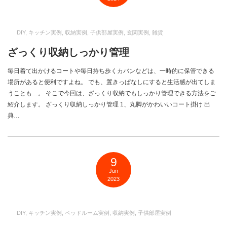
DIY
,
キッチン実例
,
収納実例
,
子供部屋実例
,
玄関実例
,
雑貨
ざっくり収納しっかり管理
毎日着て出かけるコートや毎日持ち歩くカバンなどは、一時的に保管できる
場所があると便利ですよね。 でも、置きっぱなしにすると生活感が出てしま
うことも…。 そこで今回は、ざっくり収納でもしっかり管理できる方法をご
紹介します。 ざっくり収納しっかり管理 1、丸脚がかわいいコート掛け 出
典…
9
Jun
2023
DIY
,
キッチン実例
,
ベッドルーム実例
,
収納実例
,
子供部屋実例