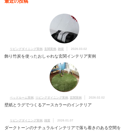
最近の投稿
リビングダイニング実例
,
玄関実例
,
雑貨
2026.03.02
飾り竹炭を使ったおしゃれな玄関インテリア実例
ベッドルーム実例
,
リビングダイニング実例
,
玄関実例
2026.02.02
壁紙とラグでつくるアースカラーのインテリア
リビングダイニング実例
,
雑貨
2026.01.07
ダークトーンのナチュラルインテリアで落ち着きのある空間を