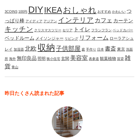
DIY
IKEA
おしゃれ
つ
3COINS
100均
おすすめ
かわいい
インテリア
カフェ
っぱり棒
カーテン
アイディア
アジアン
キッチン
トイレ
クリスマスツリー
セリア
フランフラン
ベッドカバー
リフォーム
ベッドルーム
メイソンジャー
ローラアシュ
リビング
収納
子供部屋
北欧
書斎
レイ
東京
加湿器
庭
手作り
日本
洗面
美容室
雑
無印良品
照明
玄関
観葉植物
所
海外
狭小住宅
表参道
賃貸
貨
青山
昨日たくさん読まれた記事