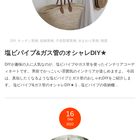
DIY
,
キッチン実例
,
収納実例
,
子供部屋実例
,
水まわり実例
,
雑貨
塩ビパイプ&ガス管のオシャレDIY★
DIYが趣味の人に人気なのが、塩ビパイプやガス管を使ったインテリアコーデ
ィネートです。 男前でかっこいい雰囲気のインテリアが楽しめますよ。 今回
は、真似したくなるような塩ビパイプとガス管のおしゃれDIYをご紹介しま
す。 塩ビパイプ&ガス管のオシャレDIY★ 1．塩ビパイプの収納棚…
16
Sep
2022