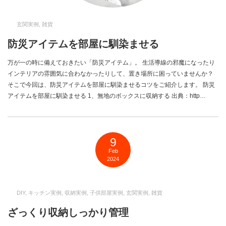
玄関実例
,
雑貨
防災アイテムを部屋に馴染ませる
万が一の時に備えておきたい「防災アイテム」。 生活導線の邪魔になったり
インテリアの雰囲気に合わなかったりして、置き場所に困っていませんか？
そこで今回は、防災アイテムを部屋に馴染ませるコツをご紹介します。 防災
アイテムを部屋に馴染ませる 1、無地のボックスに収納する 出典：http…
9
Feb
2024
DIY
,
キッチン実例
,
収納実例
,
子供部屋実例
,
玄関実例
,
雑貨
ざっくり収納しっかり管理