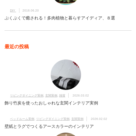
DIY
2016.06.20
ぷくぷくで癒される！多肉植物と暮らすアイディア、８選
最近の投稿
リビングダイニング実例
,
玄関実例
,
雑貨
2026.03.02
飾り竹炭を使ったおしゃれな玄関インテリア実例
ベッドルーム実例
,
リビングダイニング実例
,
玄関実例
2026.02.02
壁紙とラグでつくるアースカラーのインテリア