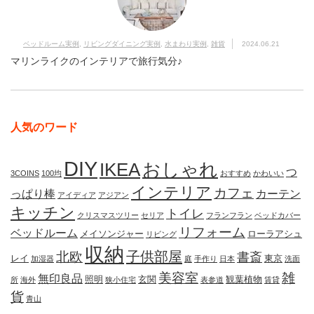
ベッドルーム実例
,
リビングダイニング実例
,
水まわり実例
,
雑貨
2024.06.21
マリンライクのインテリアで旅行気分♪
人気のワード
DIY
IKEA
おしゃれ
つ
3COINS
100均
おすすめ
かわいい
インテリア
カフェ
っぱり棒
カーテン
アイディア
アジアン
キッチン
トイレ
クリスマスツリー
セリア
フランフラン
ベッドカバー
リフォーム
ベッドルーム
メイソンジャー
ローラアシュ
リビング
収納
子供部屋
北欧
書斎
レイ
東京
加湿器
庭
手作り
日本
洗面
美容室
雑
無印良品
照明
玄関
観葉植物
所
海外
狭小住宅
表参道
賃貸
貨
青山