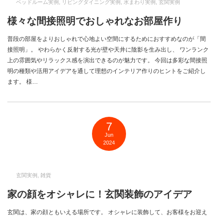
ベッドルーム実例
,
リビングダイニング実例
,
水まわり実例
,
玄関実例
様々な間接照明でおしゃれなお部屋作り
普段の部屋をよりおしゃれで心地よい空間にするためにおすすめなのが「間
接照明」。 やわらかく反射する光が壁や天井に陰影を生み出し、 ワンランク
上の雰囲気やリラックス感を演出できるのが魅力です。 今回は多彩な間接照
明の種類や活用アイデアを通して理想のインテリア作りのヒントをご紹介し
ます。 様…
7
Jun
2024
玄関実例
,
雑貨
家の顔をオシャレに！玄関装飾のアイデア
玄関は、家の顔ともいえる場所です。 オシャレに装飾して、お客様をお迎え