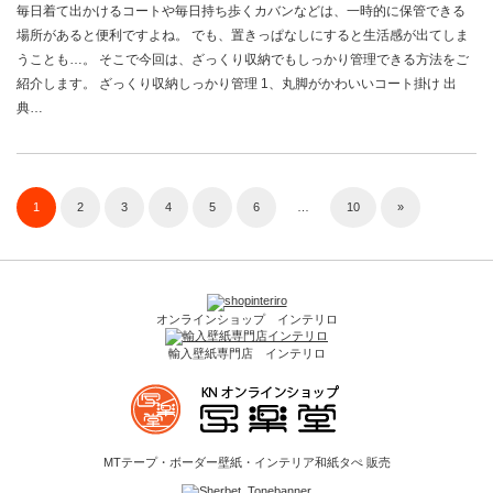
毎日着て出かけるコートや毎日持ち歩くカバンなどは、一時的に保管できる
場所があると便利ですよね。 でも、置きっぱなしにすると生活感が出てしま
うことも…。 そこで今回は、ざっくり収納でもしっかり管理できる方法をご
紹介します。 ざっくり収納しっかり管理 1、丸脚がかわいいコート掛け 出
典…
1
2
3
4
5
6
…
10
»
オンラインショップ インテリロ
輸入壁紙専門店 インテリロ
MTテープ・ボーダー壁紙・インテリア和紙タぺ 販売