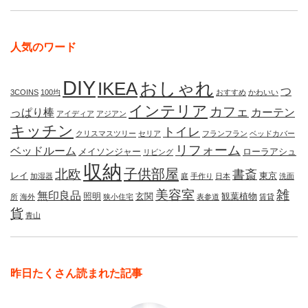
人気のワード
DIY
IKEA
おしゃれ
つ
3COINS
100均
おすすめ
かわいい
インテリア
カフェ
っぱり棒
カーテン
アイディア
アジアン
キッチン
トイレ
クリスマスツリー
セリア
フランフラン
ベッドカバー
リフォーム
ベッドルーム
メイソンジャー
ローラアシュ
リビング
収納
子供部屋
北欧
書斎
レイ
東京
加湿器
庭
手作り
日本
洗面
美容室
雑
無印良品
照明
玄関
観葉植物
所
海外
狭小住宅
表参道
賃貸
貨
青山
昨日たくさん読まれた記事