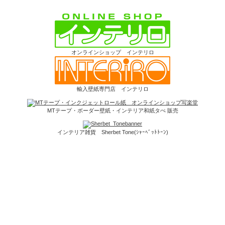
オンラインショップ インテリロ
輸入壁紙専門店 インテリロ
MTテープ・ボーダー壁紙・インテリア和紙タぺ 販売
インテリア雑貨 Sherbet Tone(ｼｬｰﾍﾞｯﾄﾄｰﾝ)