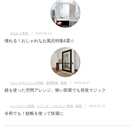
水まわり実例
2016.03.14
憧れる！おしゃれなお風呂特集6選☆
リビングダイニング実例
,
玄関実例
,
雑貨
2020.04.17
鏡を使った空間アレンジ。狭い部屋でも視覚マジック
ベッドルーム実例
,
ベランダ バルコニー実例
,
雑貨
2023.07.21
令和でも！蚊帳を使って快適に