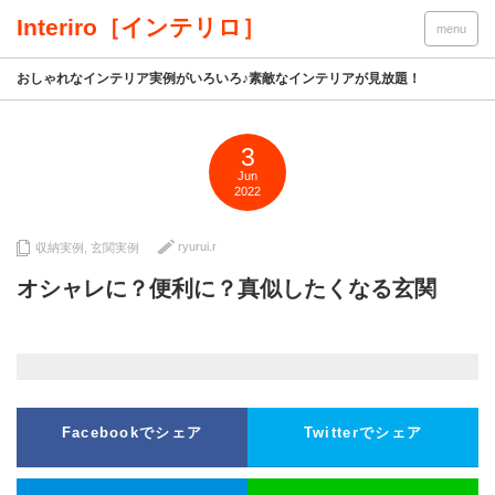
Interiro［インテリロ］
menu
おしゃれなインテリア実例がいろいろ♪素敵なインテリアが見放題！
3
Jun
2022
ryurui.r
収納実例
,
玄関実例
オシャレに？便利に？真似したくなる玄関
Facebookでシェア
Twitterでシェア