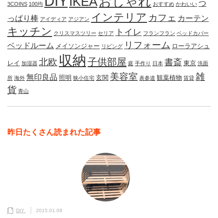
DIY
IKEA
おしゃれ
つ
3COINS
100均
おすすめ
かわいい
インテリア
カフェ
っぱり棒
カーテン
アイディア
アジアン
キッチン
トイレ
クリスマスツリー
セリア
フランフラン
ベッドカバー
リフォーム
ベッドルーム
メイソンジャー
ローラアシュ
リビング
収納
子供部屋
北欧
書斎
レイ
東京
加湿器
庭
手作り
日本
洗面
美容室
雑
無印良品
照明
玄関
観葉植物
所
海外
狭小住宅
表参道
賃貸
貨
青山
昨日たくさん読まれた記事
DIY
2015.01.09