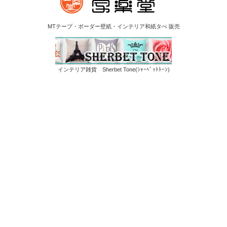
MTテープ・ボーダー壁紙・インテリア和紙タぺ 販売
インテリア雑貨 Sherbet Tone(ｼｬｰﾍﾞｯﾄﾄｰﾝ)