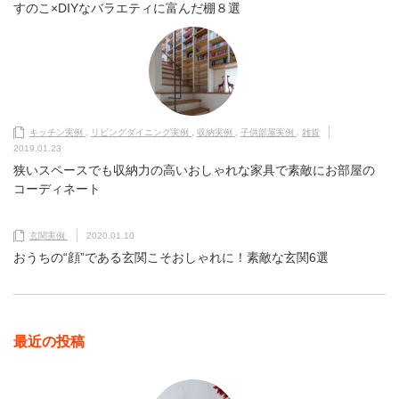
すのこ×DIYなバラエティに富んだ棚８選
キッチン実例
,
リビングダイニング実例
,
収納実例
,
子供部屋実例
,
雑貨
2019.01.23
狭いスペースでも収納力の高いおしゃれな家具で素敵にお部屋の
コーディネート
玄関実例
2020.01.10
おうちの“顔”である玄関こそおしゃれに！素敵な玄関6選
最近の投稿