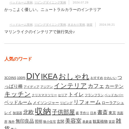
ベッドルーム実例
,
リビングダイニング実例
2024.07.29
かっこよく優しい。ニュートラルカラーのインテリア
ベッドルーム実例
,
リビングダイニング実例
,
水まわり実例
,
雑貨
2024.06.21
マリンライクのインテリアで旅行気分♪
人気のワード
DIY
IKEA
おしゃれ
つ
3COINS
100均
おすすめ
かわいい
インテリア
カフェ
っぱり棒
カーテン
アイディア
アジアン
キッチン
トイレ
クリスマスツリー
セリア
フランフラン
ベッドカバー
リフォーム
ベッドルーム
メイソンジャー
ローラアシュ
リビング
収納
子供部屋
北欧
書斎
レイ
東京
加湿器
庭
手作り
日本
洗面
美容室
雑
無印良品
照明
玄関
観葉植物
所
海外
狭小住宅
表参道
賃貸
貨