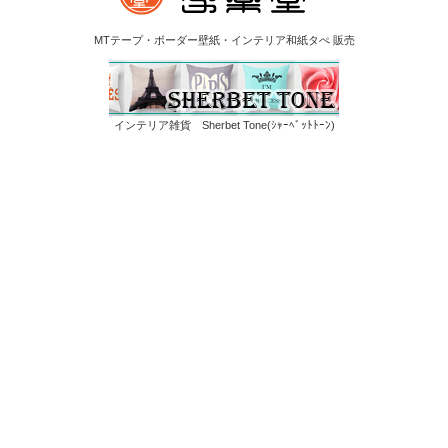
MTテープ・ボーダー壁紙・インテリア和紙タぺ 販売
インテリア雑貨 Sherbet Tone(ｼｬｰﾍﾞｯﾄﾄｰﾝ)