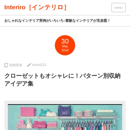
Interiro［インテリロ］
menu
おしゃれなインテリア実例がいろいろ♪素敵なインテリアが見放題！
30
May
2016
kose0213
収納実例
クローゼットもオシャレに！パターン別収納
アイデア集