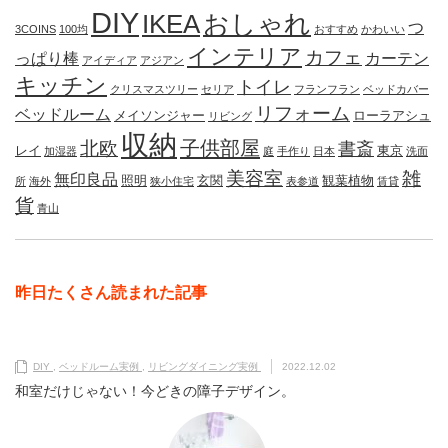
DIY
IKEA
おしゃれ
つ
3COINS
100均
おすすめ
かわいい
インテリア
カフェ
っぱり棒
カーテン
アイディア
アジアン
キッチン
トイレ
クリスマスツリー
セリア
フランフラン
ベッドカバー
リフォーム
ベッドルーム
メイソンジャー
ローラアシュ
リビング
収納
子供部屋
北欧
書斎
レイ
東京
加湿器
庭
手作り
日本
洗面
美容室
雑
無印良品
照明
玄関
観葉植物
所
海外
狭小住宅
表参道
賃貸
貨
青山
昨日たくさん読まれた記事
DIY
,
ベッドルーム実例
,
リビングダイニング実例
2022.12.02
和室だけじゃない！今どきの障子デザイン。