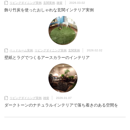
リビングダイニング実例
,
玄関実例
,
雑貨
2026.03.02
飾り竹炭を使ったおしゃれな玄関インテリア実例
ベッドルーム実例
,
リビングダイニング実例
,
玄関実例
2026.02.02
壁紙とラグでつくるアースカラーのインテリア
リビングダイニング実例
,
雑貨
2026.01.07
ダークトーンのナチュラルインテリアで落ち着きのある空間を