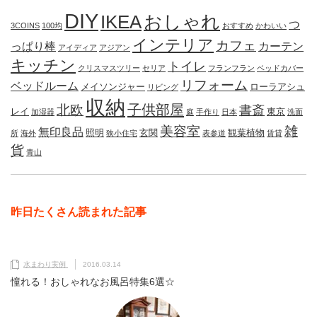
DIY
IKEA
おしゃれ
つ
3COINS
100均
おすすめ
かわいい
インテリア
カフェ
っぱり棒
カーテン
アイディア
アジアン
キッチン
トイレ
クリスマスツリー
セリア
フランフラン
ベッドカバー
リフォーム
ベッドルーム
メイソンジャー
ローラアシュ
リビング
収納
子供部屋
北欧
書斎
レイ
東京
加湿器
庭
手作り
日本
洗面
美容室
雑
無印良品
照明
玄関
観葉植物
所
海外
狭小住宅
表参道
賃貸
貨
青山
昨日たくさん読まれた記事
水まわり実例
2016.03.14
憧れる！おしゃれなお風呂特集6選☆