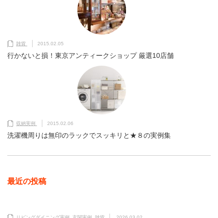
雑貨
2015.02.05
行かないと損！東京アンティークショップ 厳選10店舗
収納実例
2015.02.06
洗濯機周りは無印のラックでスッキリと★８の実例集
最近の投稿
リビングダイニング実例
,
玄関実例
,
雑貨
2026.03.02