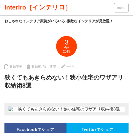
Interiro［インテリロ］
menu
おしゃれなインテリア実例がいろいろ♪素敵なインテリアが見放題！
3
Apr
2015
kochi
収納実例
収納術
,
狭小住宅
狭くてもあきらめない！狭小住宅のワザアリ
収納術8選
Facebookでシェア
Twitterでシェア