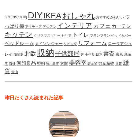
DIY
IKEA
おしゃれ
つ
3COINS
100均
おすすめ
かわいい
インテリア
カフェ
っぱり棒
カーテン
アイディア
アジアン
キッチン
トイレ
クリスマスツリー
セリア
フランフラン
ベッドカバー
リフォーム
ベッドルーム
メイソンジャー
ローラアシュ
リビング
収納
子供部屋
北欧
書斎
レイ
東京
加湿器
庭
手作り
日本
洗面
美容室
雑
無印良品
照明
玄関
観葉植物
所
海外
狭小住宅
表参道
賃貸
貨
青山
昨日たくさん読まれた記事