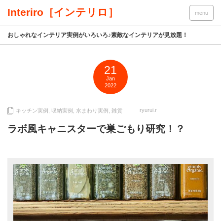
Interiro［インテリロ］
menu
おしゃれなインテリア実例がいろいろ♪素敵なインテリアが見放題！
21
Jan
2022
ryurui.r
キッチン実例
,
収納実例
,
水まわり実例
,
雑貨
ラボ風キャニスターで巣ごもり研究！？