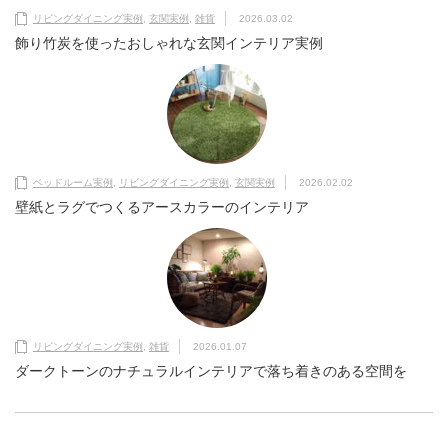
リビングダイニング実例
,
玄関実例
,
雑貨
2026.03.02
飾り竹炭を使ったおしゃれな玄関インテリア実例
ベッドルーム実例
,
リビングダイニング実例
,
玄関実例
2026.02.02
壁紙とラグでつくるアースカラーのインテリア
リビングダイニング実例
,
雑貨
2026.01.07
ダークトーンのナチュラルインテリアで落ち着きのある空間を