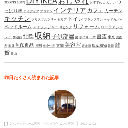
DIY
IKEA
おしゃれ
つ
3COINS
100均
おすすめ
かわいい
インテリア
カフェ
っぱり棒
カーテン
アイディア
アジアン
キッチン
トイレ
クリスマスツリー
セリア
フランフラン
ベッドカバー
リフォーム
ベッドルーム
メイソンジャー
ローラアシュ
リビング
収納
子供部屋
北欧
書斎
レイ
東京
加湿器
庭
手作り
日本
洗面
美容室
雑
無印良品
照明
玄関
観葉植物
所
海外
狭小住宅
表参道
賃貸
貨
青山
昨日たくさん読まれた記事
DIY
,
ベッドルーム実例
,
リビングダイニング実例
2022.12.02