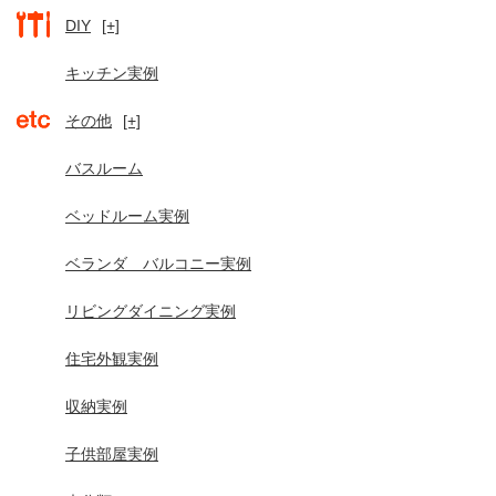
DIY
[+]
キッチン実例
その他
[+]
バスルーム
ベッドルーム実例
ベランダ バルコニー実例
リビングダイニング実例
住宅外観実例
収納実例
子供部屋実例