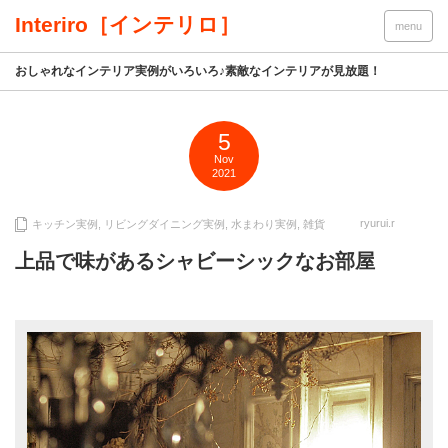
Interiro［インテリロ］
menu
おしゃれなインテリア実例がいろいろ♪素敵なインテリアが見放題！
5
Nov
2021
ryurui.r
キッチン実例
,
リビングダイニング実例
,
水まわり実例
,
雑貨
上品で味があるシャビーシックなお部屋