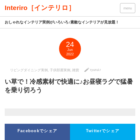
Interiro［インテリロ］
menu
おしゃれなインテリア実例がいろいろ♪素敵なインテリアが見放題！
24
Jun
2022
ryurui.r
リビングダイニング実例
,
子供部屋実例
,
雑貨
い草で！冷感素材で快適に♪お昼寝ラグで猛暑
を乗り切ろう
Facebookでシェア
Twitterでシェア