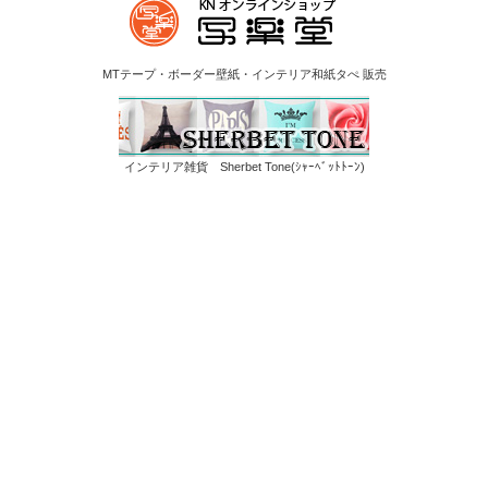
MTテープ・ボーダー壁紙・インテリア和紙タぺ 販売
インテリア雑貨 Sherbet Tone(ｼｬｰﾍﾞｯﾄﾄｰﾝ)