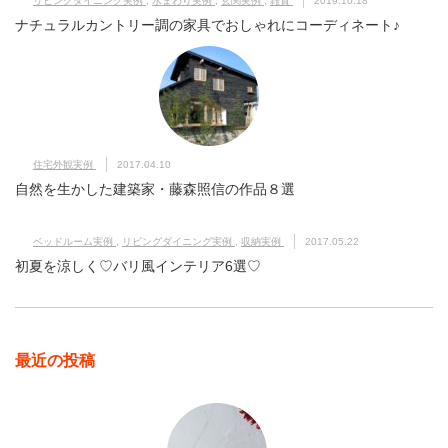
リビングダイニング実例
,
水まわり実例
,
玄関実例
,
雑貨
2019.10.18
ナチュラルカントリー調の家具でおしゃれにコーディネート♪
住宅外観実例
2017.04.10
自然を生かした建築家・藤森照信の作品８選
ベッドルーム実例
,
リビングダイニング実例
,
収納実例
2017.05.22
初夏を涼しく♡バリ風インテリア6選♡
最近の投稿