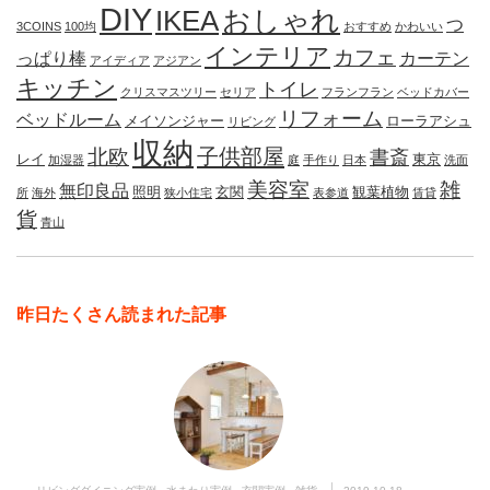
DIY
IKEA
おしゃれ
つ
3COINS
100均
おすすめ
かわいい
インテリア
カフェ
っぱり棒
カーテン
アイディア
アジアン
キッチン
トイレ
クリスマスツリー
セリア
フランフラン
ベッドカバー
リフォーム
ベッドルーム
メイソンジャー
ローラアシュ
リビング
収納
子供部屋
北欧
書斎
レイ
東京
加湿器
庭
手作り
日本
洗面
美容室
雑
無印良品
照明
玄関
観葉植物
所
海外
狭小住宅
表参道
賃貸
貨
青山
昨日たくさん読まれた記事