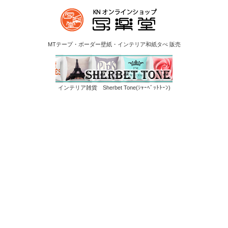
MTテープ・ボーダー壁紙・インテリア和紙タぺ 販売
インテリア雑貨 Sherbet Tone(ｼｬｰﾍﾞｯﾄﾄｰﾝ)