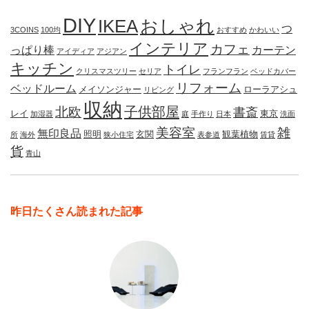
DIY
IKEA
おしゃれ
つ
3COINS
100均
おすすめ
かわいい
インテリア
カフェ
っぱり棒
カーテン
アイディア
アジアン
キッチン
トイレ
クリスマスツリー
セリア
フランフラン
ベッドカバー
リフォーム
ベッドルーム
メイソンジャー
ローラアシュ
リビング
収納
子供部屋
北欧
書斎
レイ
東京
加湿器
庭
手作り
日本
洗面
美容室
雑
無印良品
照明
玄関
観葉植物
所
海外
狭小住宅
表参道
賃貸
貨
青山
昨日たくさん読まれた記事