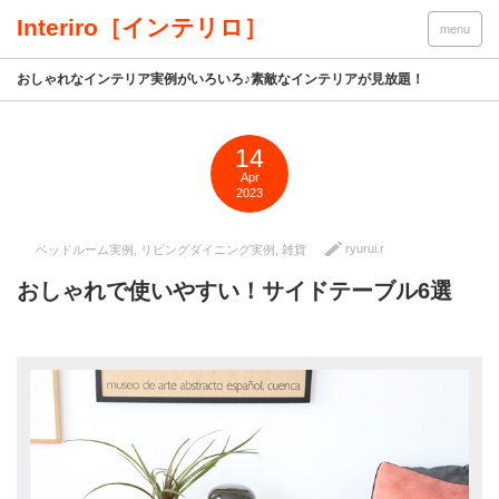
Interiro［インテリロ］
menu
おしゃれなインテリア実例がいろいろ♪素敵なインテリアが見放題！
14
Apr
2023
ryurui.r
ベッドルーム実例
,
リビングダイニング実例
,
雑貨
おしゃれで使いやすい！サイドテーブル6選