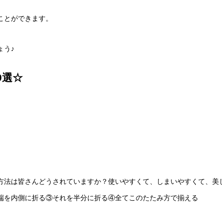
ことができます。
ょう♪
9選☆
方法は皆さんどうされていますか？使いやすくて、しまいやすくて、美
端を内側に折る③それを半分に折る④全てこのたたみ方で揃える