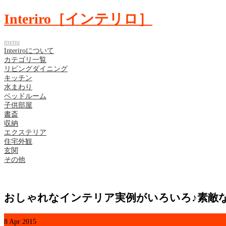
Interiro［インテリロ］
menu
Interiroについて
カテゴリ一覧
リビングダイニング
キッチン
水まわり
ベッドルーム
子供部屋
書斎
収納
エクステリア
住宅外観
玄関
その他
おしゃれなインテリア実例がいろいろ♪素敵
8
Apr
2015