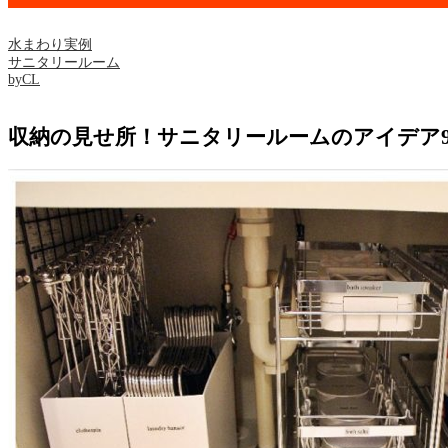
水まわり実例
サニタリールーム
byCL
収納の見せ所！サニタリールームのアイデア