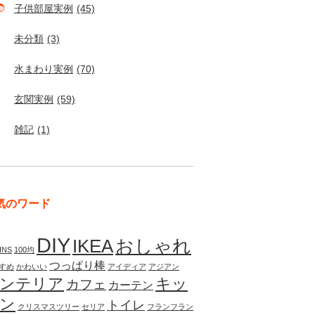
子供部屋実例
(45)
未分類
(3)
水まわり実例
(70)
玄関実例
(59)
雑記
(1)
気のワード
DIY
IKEA
おしゃれ
INS
100均
つっぱり棒
すめ
かわいい
アイディア
アジアン
ンテリア
キッ
カフェ
カーテン
ン
トイレ
クリスマスツリー
セリア
フランフラン