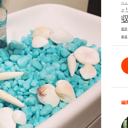
ベッ
グ
面所
参道
編