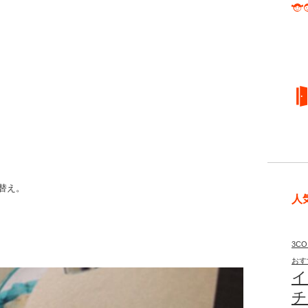
替え。
人
3CO
おす
イ
チ