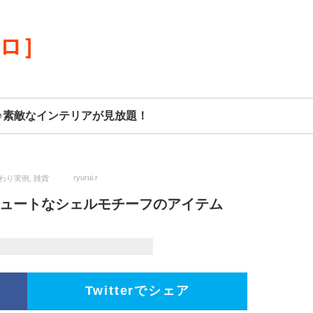
リロ］
♪素敵なインテリアが見放題！
ryurui.r
わり実例
,
雑貨
キュートなシェルモチーフのアイテム
Twitterでシェア