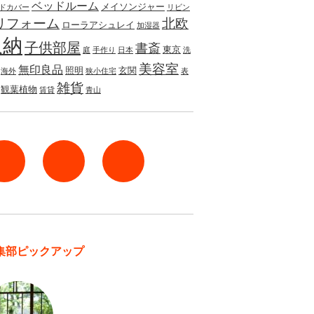
ベッドルーム
メイソンジャー
ドカバー
リビン
リフォーム
北欧
ローラアシュレイ
加湿器
収納
子供部屋
書斎
東京
庭
手作り
日本
洗
美容室
無印良品
照明
玄関
海外
狭小住宅
表
雑貨
観葉植物
賃貸
青山
rss
Twitter
Facebook
集部ピックアップ