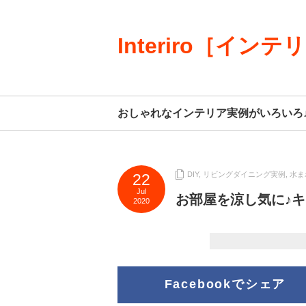
Interiro［インテ
おしゃれなインテリア実例がいろいろ
DIY
,
リビングダイニング実例
,
水ま
22
Jul
お部屋を涼し気に♪
2020
Facebookでシェア