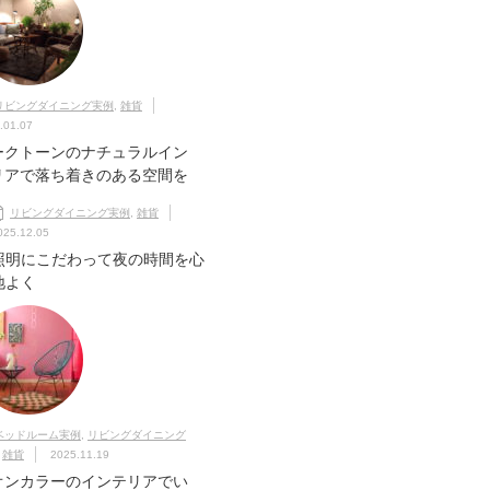
リビングダイニング実例
,
雑貨
.01.07
ークトーンのナチュラルイン
リアで落ち着きのある空間を
リビングダイニング実例
,
雑貨
025.12.05
照明にこだわって夜の時間を心
地よく
ベッドルーム実例
,
リビングダイニング
,
雑貨
2025.11.19
オンカラーのインテリアでい