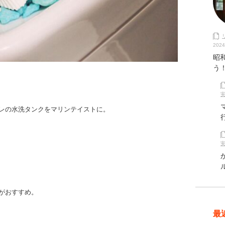
2024
昭
う
レの水洗タンクをマリンテイストに。
がおすすめ。
最