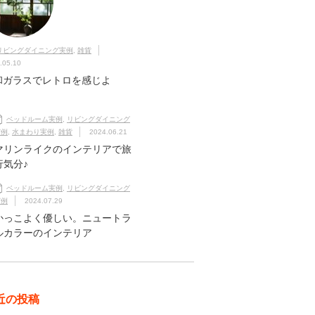
リビングダイニング実例
,
雑貨
.05.10
和ガラスでレトロを感じよ
！
ベッドルーム実例
,
リビングダイニング
実例
,
水まわり実例
,
雑貨
2024.06.21
マリンライクのインテリアで旅
行気分♪
ベッドルーム実例
,
リビングダイニング
実例
2024.07.29
かっこよく優しい。ニュートラ
ルカラーのインテリア
近の投稿