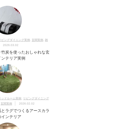
リビングダイニング実例
,
玄関実例
,
雑
2026.03.02
り竹炭を使ったおしゃれな玄
インテリア実例
ベッドルーム実例
,
リビングダイニング
,
玄関実例
2026.02.02
紙とラグでつくるアースカラ
のインテリア