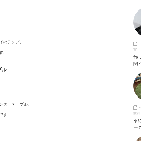
イのランプ。
貨
す。
飾
関
ブル
ンターテーブル。
実例
です。
壁
ー