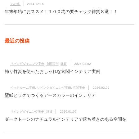
その他
2014.12.16
年末年始におススメ！１００均の要チェック雑貨８選！！
最近の投稿
リビングダイニング実例
,
玄関実例
,
雑貨
2026.03.02
飾り竹炭を使ったおしゃれな玄関インテリア実例
ベッドルーム実例
,
リビングダイニング実例
,
玄関実例
2026.02.02
壁紙とラグでつくるアースカラーのインテリア
リビングダイニング実例
,
雑貨
2026.01.07
ダークトーンのナチュラルインテリアで落ち着きのある空間を