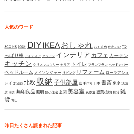
人気のワード
DIY
IKEA
おしゃれ
つ
3COINS
100均
おすすめ
かわいい
インテリア
カフェ
っぱり棒
カーテン
アイディア
アジアン
キッチン
トイレ
クリスマスツリー
セリア
フランフラン
ベッドカバー
リフォーム
ベッドルーム
メイソンジャー
ローラアシュ
リビング
収納
子供部屋
北欧
書斎
レイ
東京
加湿器
庭
手作り
日本
洗面
美容室
雑
無印良品
照明
玄関
観葉植物
所
海外
狭小住宅
表参道
賃貸
貨
青山
昨日たくさん読まれた記事