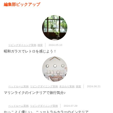
編集部ピックアップ
リビングダイニング実例
,
雑貨
2024.05.10
昭和ガラスでレトロを感じよう！
ベッドルーム実例
,
リビングダイニング実例
,
水まわり実例
,
雑貨
2024.06.21
マリンライクのインテリアで旅行気分♪
ベッドルーム実例
,
リビングダイニング実例
2024.07.29
かっこよく優しい。ニュートラルカラーのインテリア