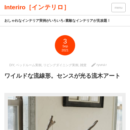
Interiro［インテリロ］
menu
おしゃれなインテリア実例がいろいろ♪素敵なインテリアが見放題！
3
Sep
2021
ryurui.r
DIY
,
ベッドルーム実例
,
リビングダイニング実例
,
雑貨
ワイルドな流線形。センスが光る流木アート