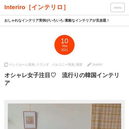
Interiro［インテリロ］
menu
おしゃれなインテリア実例がいろいろ♪素敵なインテリアが見放題！
10
Sep
2021
ryurui.r
ベッドルーム実例
,
ベランダ バルコニー実例
,
雑貨
オシャレ女子注目♡ 流行りの韓国インテリ
ア