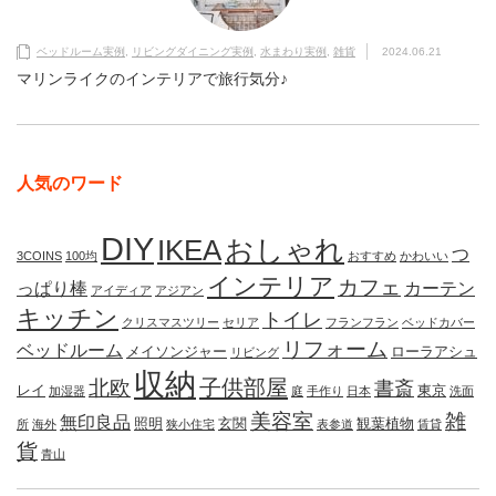
ベッドルーム実例
,
リビングダイニング実例
,
水まわり実例
,
雑貨
2024.06.21
マリンライクのインテリアで旅行気分♪
人気のワード
DIY
IKEA
おしゃれ
つ
3COINS
100均
おすすめ
かわいい
インテリア
カフェ
っぱり棒
カーテン
アイディア
アジアン
キッチン
トイレ
クリスマスツリー
セリア
フランフラン
ベッドカバー
リフォーム
ベッドルーム
メイソンジャー
ローラアシュ
リビング
収納
子供部屋
北欧
書斎
レイ
東京
加湿器
庭
手作り
日本
洗面
美容室
雑
無印良品
照明
玄関
観葉植物
所
海外
狭小住宅
表参道
賃貸
貨
青山