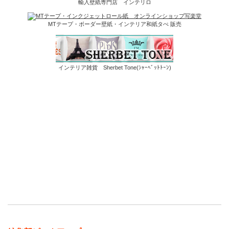
輸入壁紙専門店 インテリロ
MTテープ・ボーダー壁紙・インテリア和紙タぺ 販売
インテリア雑貨 Sherbet Tone(ｼｬｰﾍﾞｯﾄﾄｰﾝ)