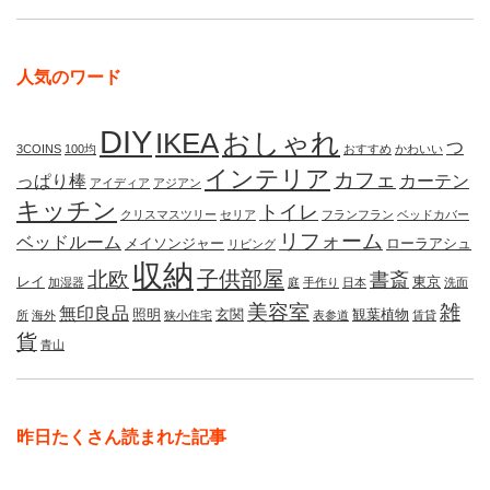
人気のワード
DIY
IKEA
おしゃれ
つ
3COINS
100均
おすすめ
かわいい
インテリア
カフェ
っぱり棒
カーテン
アイディア
アジアン
キッチン
トイレ
クリスマスツリー
セリア
フランフラン
ベッドカバー
リフォーム
ベッドルーム
メイソンジャー
ローラアシュ
リビング
収納
子供部屋
北欧
書斎
レイ
東京
加湿器
庭
手作り
日本
洗面
美容室
雑
無印良品
照明
玄関
観葉植物
所
海外
狭小住宅
表参道
賃貸
貨
青山
昨日たくさん読まれた記事