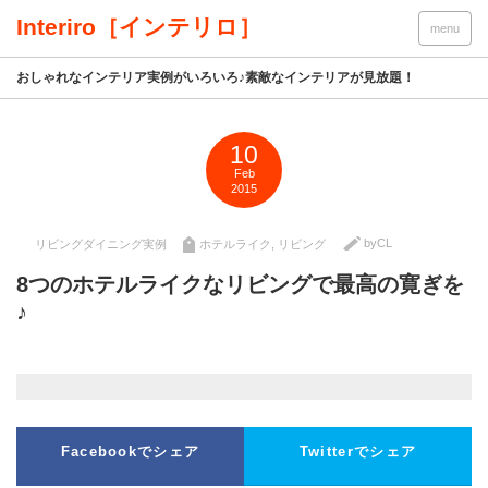
Interiro［インテリロ］
menu
おしゃれなインテリア実例がいろいろ♪素敵なインテリアが見放題！
10
Feb
2015
byCL
リビングダイニング実例
ホテルライク
,
リビング
8つのホテルライクなリビングで最高の寛ぎを
♪
Facebookでシェア
Twitterでシェア