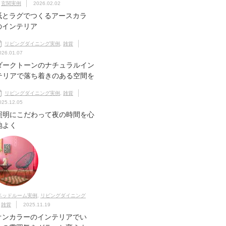
,
玄関実例
2026.02.02
紙とラグでつくるアースカラ
のインテリア
リビングダイニング実例
,
雑貨
026.01.07
ダークトーンのナチュラルイン
テリアで落ち着きのある空間を
リビングダイニング実例
,
雑貨
025.12.05
照明にこだわって夜の時間を心
地よく
ベッドルーム実例
,
リビングダイニング
,
雑貨
2025.11.19
オンカラーのインテリアでい