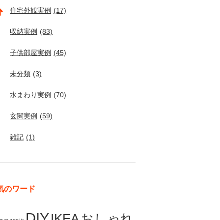
住宅外観実例
(17)
収納実例
(83)
子供部屋実例
(45)
未分類
(3)
水まわり実例
(70)
玄関実例
(59)
雑記
(1)
気のワード
DIY
IKEA
おしゃれ