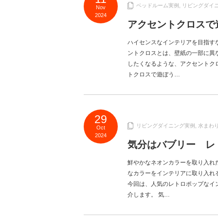
ベッドルーム実例
,
リビングダイ
Nov
2024
アクセントクロスで
ハイセンスなインテリアを目指す
ントクロスとは、壁紙の一部に異
したくなるような、アクセントクロ
トクロスで遊ぼう…
29
リビングダイニング実例
,
水まわ
Oct
2024
気分はバブリー レ
鮮やかなネオンカラーを取り入れ
なカラーをインテリアに取り入れる
今回は、人気のレトロポップなイ
介します。 気…