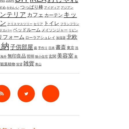
INS
100均
つっぱり棒
すめ
かわいい
アイディア
アジアン
ンテリア
キッ
カフェ
カーテン
ン
トイレ
クリスマスツリー
セリア
フランフラン
ベッドルーム
メイソンジャー
ドカバー
リビン
リフォーム
北欧
ローラアシュレイ
加湿器
収納
子供部屋
書斎
東京
庭
手作り
日本
洗
美容室
無印良品
照明
玄関
海外
狭小住宅
表
雑貨
観葉植物
賃貸
青山
rss
Twitter
Facebook