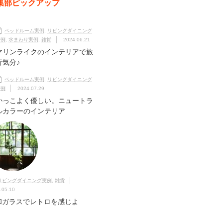
集部ピックアップ
ベッドルーム実例
,
リビングダイニング
実例
,
水まわり実例
,
雑貨
2024.06.21
マリンライクのインテリアで旅
行気分♪
ベッドルーム実例
,
リビングダイニング
実例
2024.07.29
かっこよく優しい。ニュートラ
ルカラーのインテリア
リビングダイニング実例
,
雑貨
.05.10
和ガラスでレトロを感じよ
！