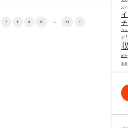
3CO
おす
イ
チ
7
8
9
10
…
51
»
ベッ
グ
面所
参道