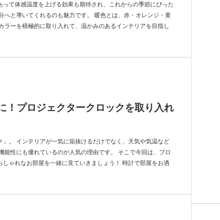
あって体感温度を上げる効果も期待され、これからの季節にぴった
分へと導いてくれるのも魅力です。 暖色とは、赤・オレンジ・黄
のカラーを積極的に取り入れて、温かみのあるインテリアを目指し
に！プロジェクタークロックを取り入れ
ク」。 インテリアが一気に垢抜けるだけでなく、天気や気温など
機能性にも優れているのが人気の理由です。 そこで今回は、プロ
おしゃれなお部屋を一緒に見ていきましょう！ 時計で部屋をお洒