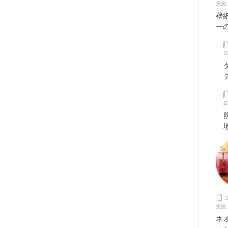
実例
壁
ー
2
2
実例
ネ