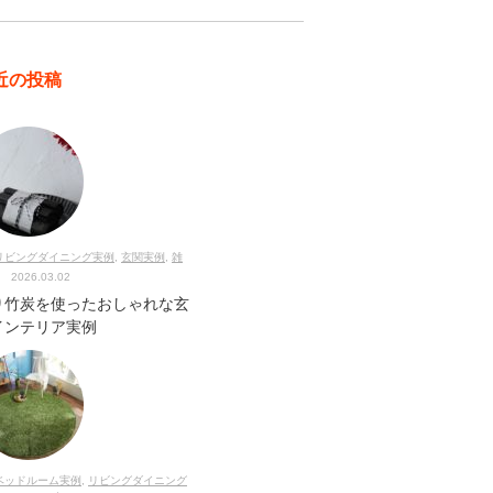
近の投稿
リビングダイニング実例
,
玄関実例
,
雑
2026.03.02
り竹炭を使ったおしゃれな玄
インテリア実例
ベッドルーム実例
,
リビングダイニング