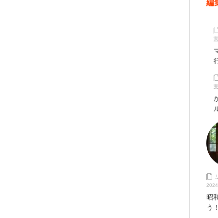
編
2024
昭
う