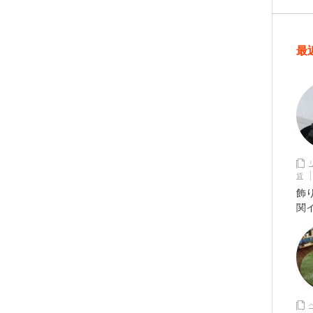
最
貨
飾
関