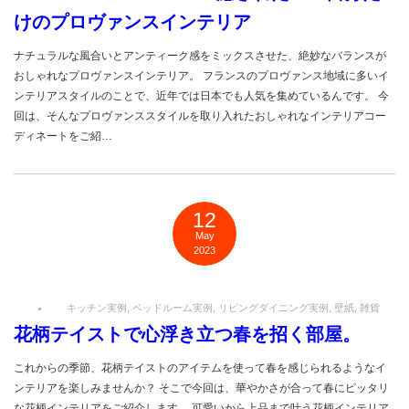
けのプロヴァンスインテリア
ナチュラルな風合いとアンティーク感をミックスさせた、絶妙なバランスが
おしゃれなプロヴァンスインテリア。 フランスのプロヴァンス地域に多いイ
ンテリアスタイルのことで、近年では日本でも人気を集めているんです。 今
回は、そんなプロヴァンススタイルを取り入れたおしゃれなインテリアコー
ディネートをご紹…
12
May
2023
キッチン実例
,
ベッドルーム実例
,
リビングダイニング実例
,
壁紙
,
雑貨
花柄テイストで心浮き立つ春を招く部屋。
これからの季節、花柄テイストのアイテムを使って春を感じられるようなイ
ンテリアを楽しみませんか？ そこで今回は、華やかさが合って春にピッタリ
な花柄インテリアをご紹介します。 可愛いから上品まで叶う花柄インテリア