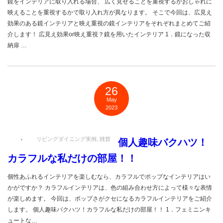
鏡をインテリアに取り入れる場合、 広く見せることを重視するかおしゃれに
映えることを重視するかで取り入れ方が異なります。 そこで今回は、広見え
効果のある鏡インテリアと映え重視の鏡インテリアをそれぞれまとめてご紹
介します！ 広見え効果or映え重視？鏡を用いたインテリア 1．鏡になった収
納扉 …
26
May
2023
リビングダイニング実例
,
雑貨
個人趣味バクハツ！
カラフルな私だけの部屋！！
個性あふれるインテリアを楽しむなら、カラフルでポップなインテリアはい
かがですか？ カラフルインテリアは、色の組み合わせ方によって様々な表情
が楽しめます。 今回は、ポップさがクセになるカラフルインテリアをご紹介
します。 個人趣味バクハツ！カラフルな私だけの部屋！！ 1．フェミニンキ
ュートな…