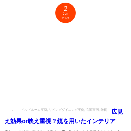
2
Jun
2023
ベッドルーム実例
,
リビングダイニング実例
,
玄関実例
,
雑貨
広見
え効果or映え重視？鏡を用いたインテリア