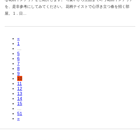
を、是非参考にしてみてください。 花柄テイストで心浮き立つ春を招く部
屋。 1．日…
«
1
…
5
6
7
8
9
10
11
12
13
14
15
…
51
»