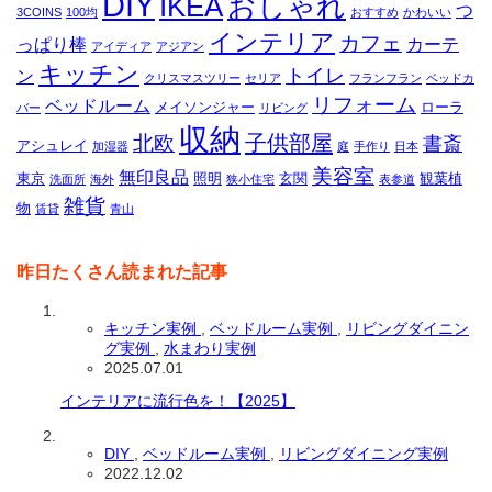
DIY
IKEA
おしゃれ
つ
3COINS
100均
おすすめ
かわいい
インテリア
カフェ
っぱり棒
カーテ
アイディア
アジアン
キッチン
トイレ
ン
クリスマスツリー
セリア
フランフラン
ベッドカ
リフォーム
ベッドルーム
メイソンジャー
ローラ
バー
リビング
収納
子供部屋
北欧
書斎
アシュレイ
加湿器
庭
手作り
日本
美容室
無印良品
東京
照明
玄関
観葉植
洗面所
海外
狭小住宅
表参道
雑貨
物
賃貸
青山
昨日たくさん読まれた記事
キッチン実例
,
ベッドルーム実例
,
リビングダイニン
グ実例
,
水まわり実例
2025.07.01
インテリアに流行色を！【2025】
DIY
,
ベッドルーム実例
,
リビングダイニング実例
2022.12.02