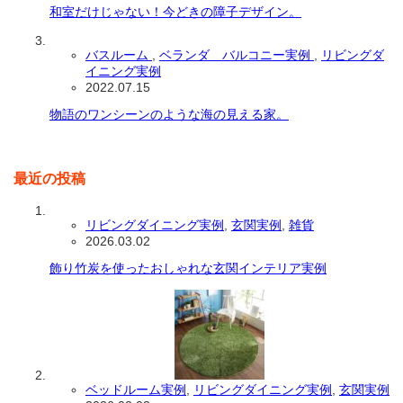
和室だけじゃない！今どきの障子デザイン。
バスルーム
,
ベランダ バルコニー実例
,
リビングダ
イニング実例
2022.07.15
物語のワンシーンのような海の見える家。
最近の投稿
リビングダイニング実例
,
玄関実例
,
雑貨
2026.03.02
飾り竹炭を使ったおしゃれな玄関インテリア実例
ベッドルーム実例
,
リビングダイニング実例
,
玄関実例