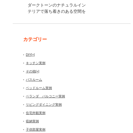
ダークトーンのナチュラルイン
テリアで落ち着きのある空間を
カテゴリー
DIY
[+]
キッチン実例
その他
[+]
バスルーム
ベッドルーム実例
ベランダ バルコニー実例
リビングダイニング実例
住宅外観実例
収納実例
子供部屋実例