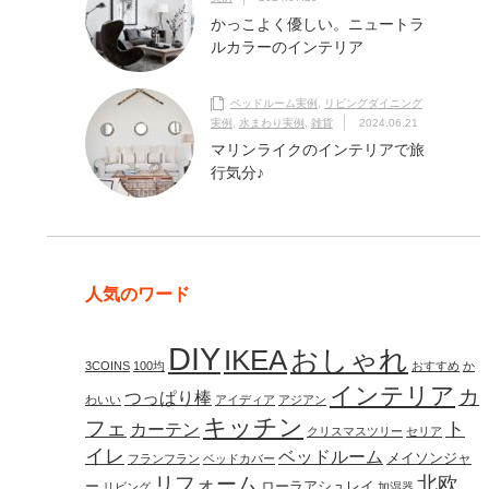
かっこよく優しい。ニュートラ
ルカラーのインテリア
ベッドルーム実例
,
リビングダイニング
実例
,
水まわり実例
,
雑貨
2024.06.21
マリンライクのインテリアで旅
行気分♪
人気のワード
DIY
IKEA
おしゃれ
3COINS
100均
おすすめ
か
インテリア
カ
つっぱり棒
わいい
アイディア
アジアン
キッチン
フェ
ト
カーテン
クリスマスツリー
セリア
イレ
ベッドルーム
メイソンジャ
フランフラン
ベッドカバー
リフォーム
北欧
ー
ローラアシュレイ
リビング
加湿器