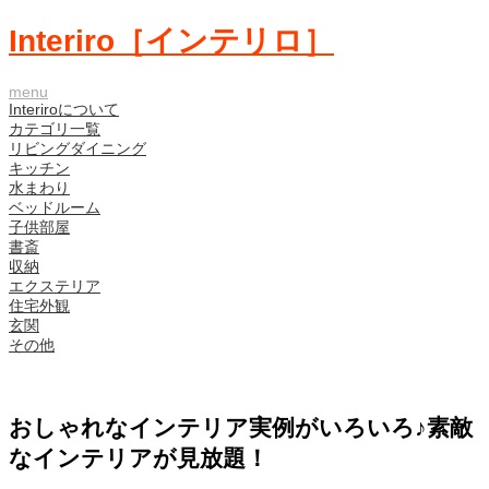
Interiro［インテリロ］
menu
Interiroについて
カテゴリ一覧
リビングダイニング
キッチン
水まわり
ベッドルーム
子供部屋
書斎
収納
エクステリア
住宅外観
玄関
その他
おしゃれなインテリア実例がいろいろ♪素敵
なインテリアが見放題！