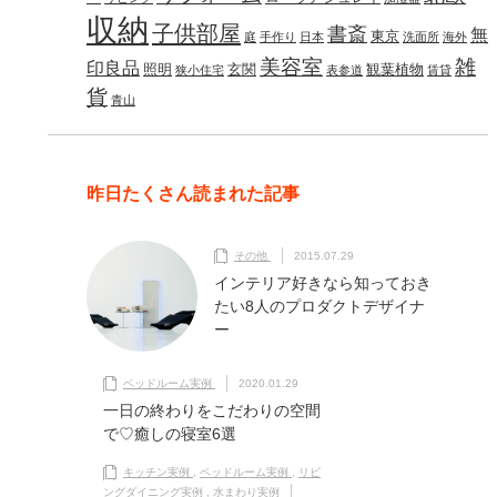
収納
子供部屋
書斎
無
東京
庭
手作り
日本
洗面所
海外
美容室
雑
印良品
照明
玄関
観葉植物
狭小住宅
表参道
賃貸
貨
青山
昨日たくさん読まれた記事
その他
2015.07.29
インテリア好きなら知っておき
たい8人のプロダクトデザイナ
ー
ベッドルーム実例
2020.01.29
一日の終わりをこだわりの空間
で♡癒しの寝室6選
キッチン実例
,
ベッドルーム実例
,
リビ
ングダイニング実例
,
水まわり実例