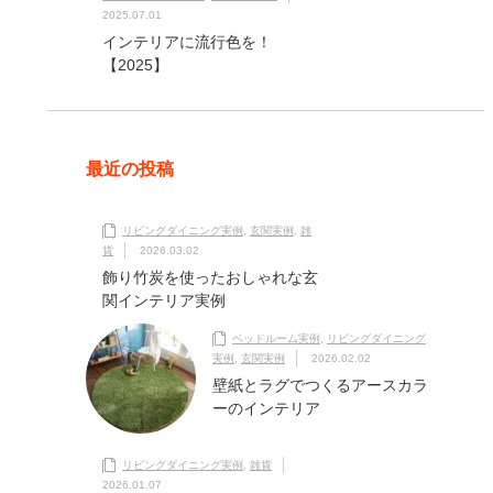
2025.07.01
インテリアに流行色を！
【2025】
最近の投稿
リビングダイニング実例
,
玄関実例
,
雑
貨
2026.03.02
飾り竹炭を使ったおしゃれな玄
関インテリア実例
ベッドルーム実例
,
リビングダイニング
実例
,
玄関実例
2026.02.02
壁紙とラグでつくるアースカラ
ーのインテリア
リビングダイニング実例
,
雑貨
2026.01.07