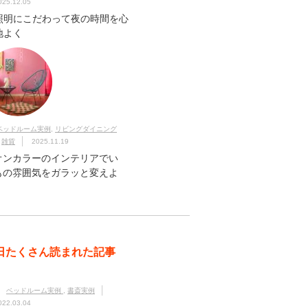
025.12.05
照明にこだわって夜の時間を心
地よく
ベッドルーム実例
,
リビングダイニング
,
雑貨
2025.11.19
オンカラーのインテリアでい
もの雰囲気をガラッと変えよ
日たくさん読まれた記事
ベッドルーム実例
,
書斎実例
022.03.04