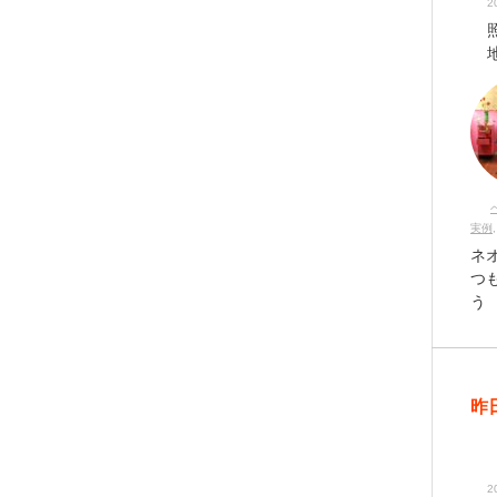
2
実例
ネ
つ
う
昨
2