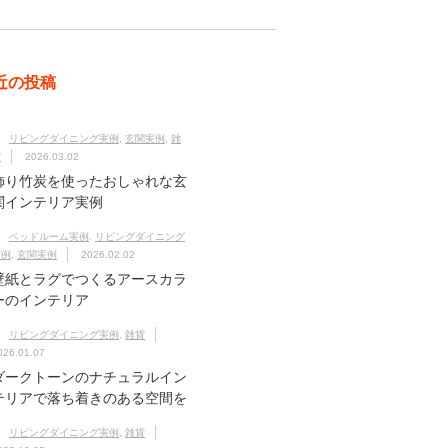
近の投稿
リビングダイニング実例
,
玄関実例
,
雑
貨
2026.03.02
飾り竹炭を使ったおしゃれな玄
関インテリア実例
ベッドルーム実例
,
リビングダイニング
実例
,
玄関実例
2026.02.02
壁紙とラグでつくるアースカラ
ーのインテリア
リビングダイニング実例
,
雑貨
026.01.07
ダークトーンのナチュラルイン
テリアで落ち着きのある空間を
リビングダイニング実例
,
雑貨