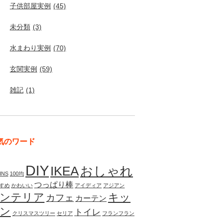
子供部屋実例
(45)
未分類
(3)
水まわり実例
(70)
玄関実例
(59)
雑記
(1)
気のワード
DIY
IKEA
おしゃれ
INS
100均
つっぱり棒
すめ
かわいい
アイディア
アジアン
ンテリア
キッ
カフェ
カーテン
ン
トイレ
クリスマスツリー
セリア
フランフラン