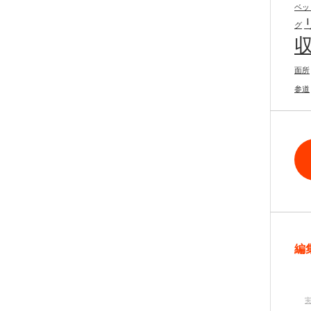
ベッ
グ
面所
参道
編