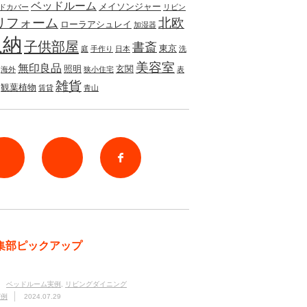
ベッドルーム
メイソンジャー
ドカバー
リビン
リフォーム
北欧
ローラアシュレイ
加湿器
収納
子供部屋
書斎
東京
庭
手作り
日本
洗
美容室
無印良品
照明
玄関
海外
狭小住宅
表
雑貨
観葉植物
賃貸
青山
rss
Twitter
Facebook
集部ピックアップ
ベッドルーム実例
,
リビングダイニング
実例
2024.07.29