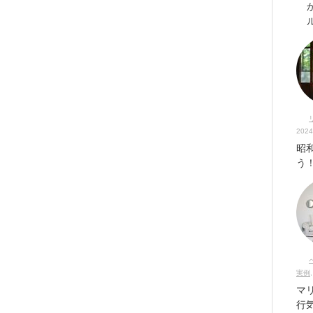
2024
昭
う
実例
マ
行