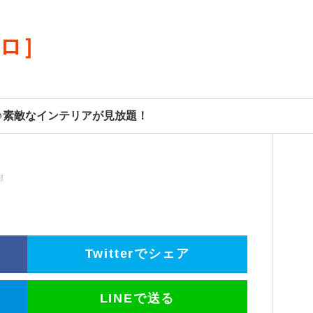
リロ］
♪素敵なインテリアが見放題！
部
Twitterでシェア
LINEで送る