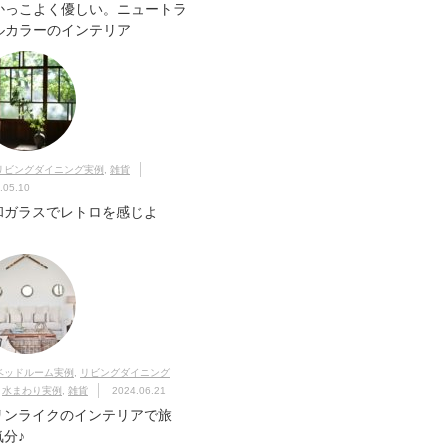
かっこよく優しい。ニュートラ
ルカラーのインテリア
リビングダイニング実例
,
雑貨
.05.10
和ガラスでレトロを感じよ
！
ベッドルーム実例
,
リビングダイニング
,
水まわり実例
,
雑貨
2024.06.21
リンライクのインテリアで旅
気分♪