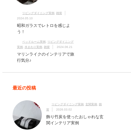
リビングダイニング実例
,
雑貨
2024.05.10
昭和ガラスでレトロを感じよ
う！
ベッドルーム実例
,
リビングダイニング
実例
,
水まわり実例
,
雑貨
2024.06.21
マリンライクのインテリアで旅
行気分♪
最近の投稿
リビングダイニング実例
,
玄関実例
,
雑
貨
2026.03.02
飾り竹炭を使ったおしゃれな玄
関インテリア実例