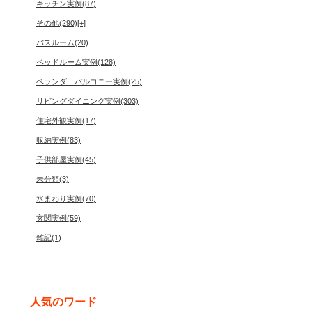
キッチン実例
(87)
その他
(290)
[+]
バスルーム
(20)
ベッドルーム実例
(128)
ベランダ バルコニー実例
(25)
リビングダイニング実例
(303)
住宅外観実例
(17)
収納実例
(83)
子供部屋実例
(45)
未分類
(3)
水まわり実例
(70)
玄関実例
(59)
雑記
(1)
人気のワード