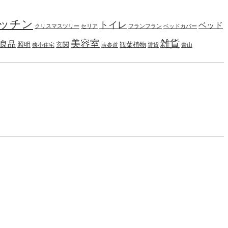
ッチン
トイレ
ベッド
クリスマスツリー
セリア
フランフラン
ベッドカバー
美容室
雑貨
良品
照明
玄関
観葉植物
狭小住宅
表参道
賃貸
青山