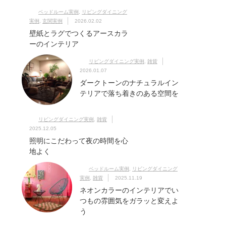
ベッドルーム実例
,
リビングダイニング
実例
,
玄関実例
2026.02.02
壁紙とラグでつくるアースカラ
ーのインテリア
リビングダイニング実例
,
雑貨
2026.01.07
ダークトーンのナチュラルイン
テリアで落ち着きのある空間を
リビングダイニング実例
,
雑貨
2025.12.05
照明にこだわって夜の時間を心
地よく
ベッドルーム実例
,
リビングダイニング
実例
,
雑貨
2025.11.19
ネオンカラーのインテリアでい
つもの雰囲気をガラッと変えよ
う