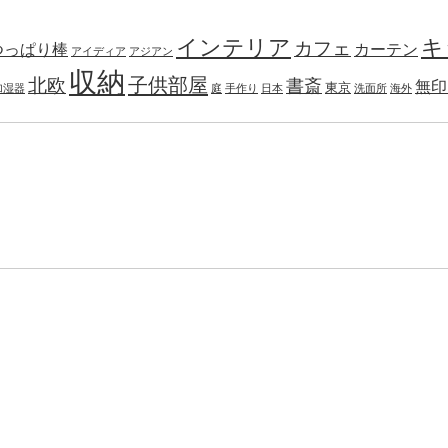
インテリア
キ
カフェ
つっぱり棒
カーテン
アイディア
アジアン
収納
子供部屋
北欧
書斎
無印
東京
加湿器
庭
手作り
日本
洗面所
海外