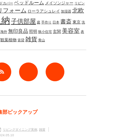
ベッドルーム
メイソンジャー
ドカバー
リビン
リフォーム
北欧
ローラアシュレイ
加湿器
収納
子供部屋
書斎
東京
庭
手作り
日本
洗
美容室
無印良品
照明
玄関
海外
狭小住宅
表
雑貨
観葉植物
賃貸
青山
rss
Twitter
Facebook
集部ピックアップ
リビングダイニング実例
,
雑貨
024.05.10