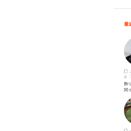
最
貨
飾
関