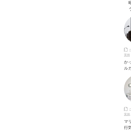
実例
か
ル
実例
マ
行