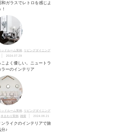
昭和ガラスでレトロを感じよ
う！
ベッドルーム実例
,
リビングダイニング
2024.07.29
っこよく優しい。ニュートラ
カラーのインテリア
ベッドルーム実例
,
リビングダイニング
,
水まわり実例
,
雑貨
2024.06.21
リンライクのインテリアで旅
気分♪