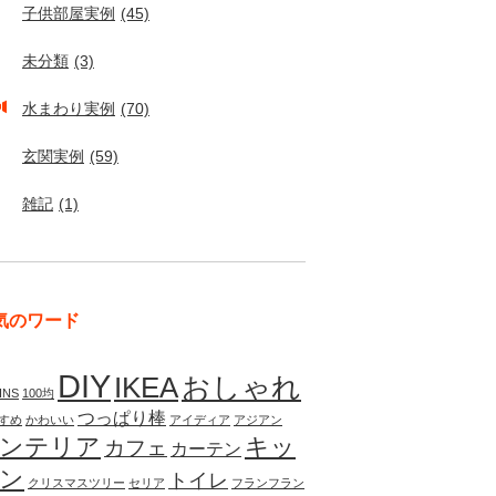
子供部屋実例
(45)
未分類
(3)
水まわり実例
(70)
玄関実例
(59)
雑記
(1)
気のワード
DIY
IKEA
おしゃれ
INS
100均
つっぱり棒
すめ
かわいい
アイディア
アジアン
ンテリア
キッ
カフェ
カーテン
ン
トイレ
クリスマスツリー
セリア
フランフラン