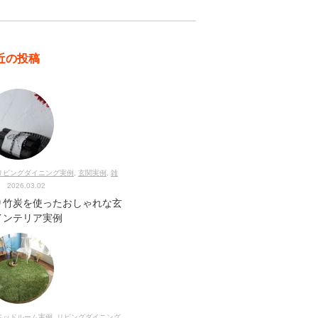
近の投稿
リビングダイニング実例
,
玄関実例
,
雑
2026.03.02
り竹炭を使ったおしゃれな玄
インテリア実例
ベッドルーム実例
,
リビングダイニング