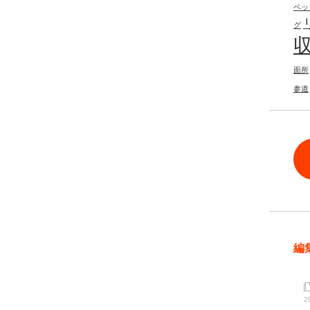
ベッ
グ
面所
参道
編
2