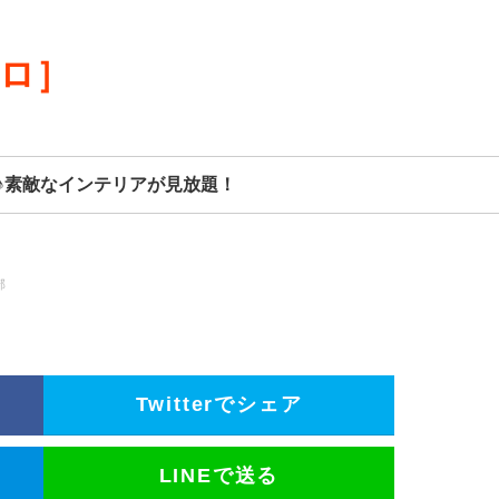
リロ］
♪素敵なインテリアが見放題！
部
Twitterでシェア
LINEで送る