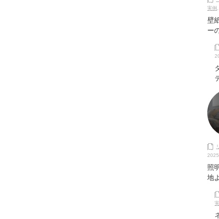
実例
壁
ー
2
2025
照
地