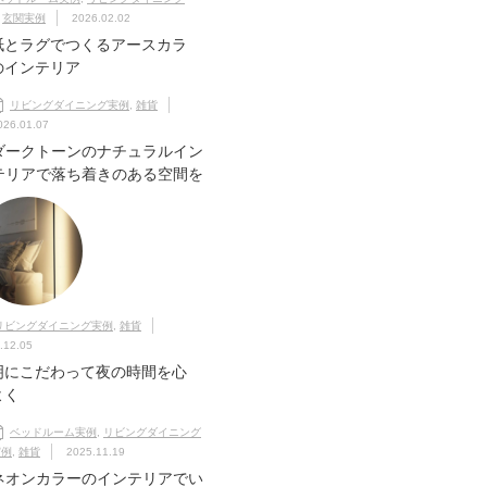
,
玄関実例
2026.02.02
紙とラグでつくるアースカラ
のインテリア
リビングダイニング実例
,
雑貨
026.01.07
ダークトーンのナチュラルイン
テリアで落ち着きのある空間を
リビングダイニング実例
,
雑貨
.12.05
明にこだわって夜の時間を心
よく
ベッドルーム実例
,
リビングダイニング
実例
,
雑貨
2025.11.19
ネオンカラーのインテリアでい