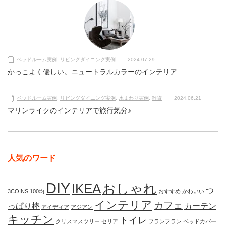
ベッドルーム実例
,
リビングダイニング実例
2024.07.29
かっこよく優しい。ニュートラルカラーのインテリア
ベッドルーム実例
,
リビングダイニング実例
,
水まわり実例
,
雑貨
2024.06.21
マリンライクのインテリアで旅行気分♪
人気のワード
DIY
IKEA
おしゃれ
つ
3COINS
100均
おすすめ
かわいい
インテリア
カフェ
っぱり棒
カーテン
アイディア
アジアン
キッチン
トイレ
クリスマスツリー
セリア
フランフラン
ベッドカバー