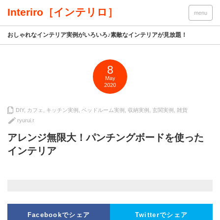
Interiro［インテリロ］
menu
おしゃれなインテリア実例がいろいろ♪素敵なインテリアが見放題！
8
May
2020
DIY
,
カフェ
,
キッチン実例
,
ベッドルーム実例
,
収納実例
,
玄関実例
,
雑貨
ryurui.r
アレンジ無限大！パンチングボードを使った
インテリア
Facebookでシェア
Twitterでシェア