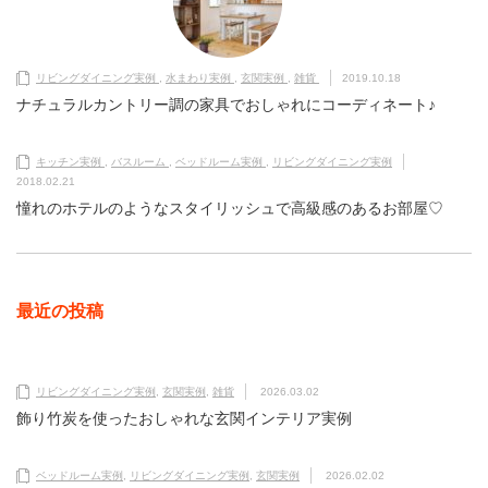
リビングダイニング実例
,
水まわり実例
,
玄関実例
,
雑貨
2019.10.18
ナチュラルカントリー調の家具でおしゃれにコーディネート♪
キッチン実例
,
バスルーム
,
ベッドルーム実例
,
リビングダイニング実例
2018.02.21
憧れのホテルのようなスタイリッシュで高級感のあるお部屋♡
最近の投稿
リビングダイニング実例
,
玄関実例
,
雑貨
2026.03.02
飾り竹炭を使ったおしゃれな玄関インテリア実例
ベッドルーム実例
,
リビングダイニング実例
,
玄関実例
2026.02.02