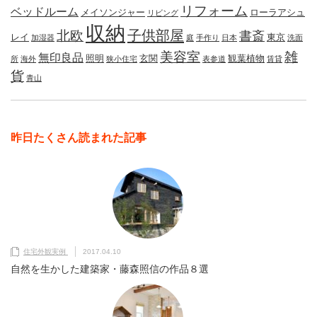
リフォーム
ベッドルーム
メイソンジャー
ローラアシュ
リビング
収納
子供部屋
北欧
書斎
レイ
東京
加湿器
庭
手作り
日本
洗面
美容室
雑
無印良品
照明
玄関
観葉植物
所
海外
狭小住宅
表参道
賃貸
貨
青山
昨日たくさん読まれた記事
住宅外観実例
2017.04.10
自然を生かした建築家・藤森照信の作品８選