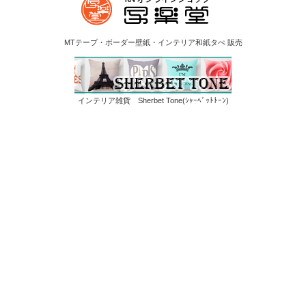
MTテープ・ボーダー壁紙・インテリア和紙タぺ 販売
インテリア雑貨 Sherbet Tone(ｼｬｰﾍﾞｯﾄﾄｰﾝ)