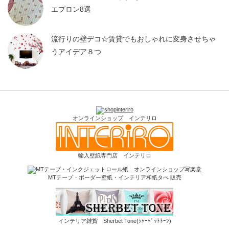
エプロン8選
流行りの壁デコ☆賃貸でもおしゃれに変身させちゃ
うアイデア８つ
オンラインショップ インテリロ
輸入壁紙専門店 インテリロ
MTテープ・ボーダー壁紙・インテリア和紙タぺ 販売
インテリア雑貨 Sherbet Tone(ｼｬｰﾍﾞｯﾄﾄｰﾝ)