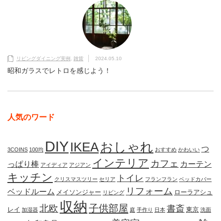
リビングダイニング実例
,
雑貨
2024.05.10
昭和ガラスでレトロを感じよう！
人気のワード
DIY
IKEA
おしゃれ
つ
3COINS
100均
おすすめ
かわいい
インテリア
カフェ
っぱり棒
カーテン
アイディア
アジアン
キッチン
トイレ
クリスマスツリー
セリア
フランフラン
ベッドカバー
リフォーム
ベッドルーム
メイソンジャー
ローラアシュ
リビング
収納
子供部屋
北欧
書斎
レイ
東京
加湿器
庭
手作り
日本
洗面