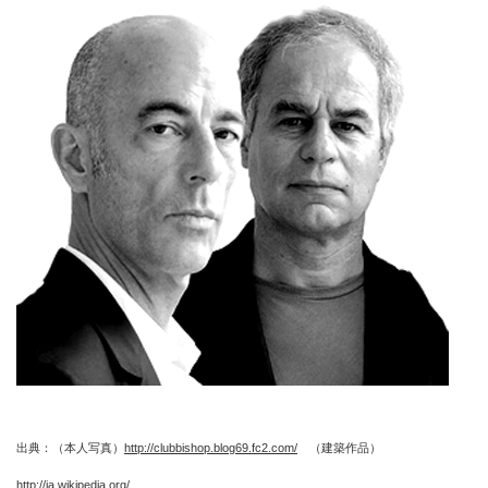
出典：（本人写真）
http://clubbishop.blog69.fc2.com/
（建築作品）
http://ja.wikipedia.org/