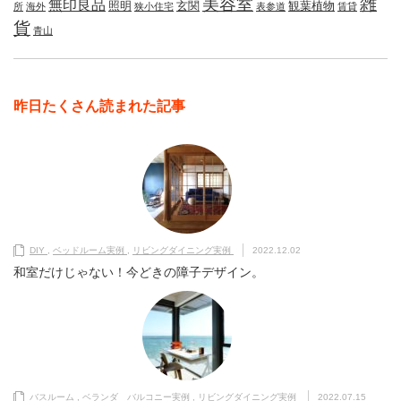
美容室
雑
無印良品
照明
玄関
観葉植物
所
海外
狭小住宅
表参道
賃貸
貨
青山
昨日たくさん読まれた記事
DIY
,
ベッドルーム実例
,
リビングダイニング実例
2022.12.02
和室だけじゃない！今どきの障子デザイン。
バスルーム
,
ベランダ バルコニー実例
,
リビングダイニング実例
2022.07.15