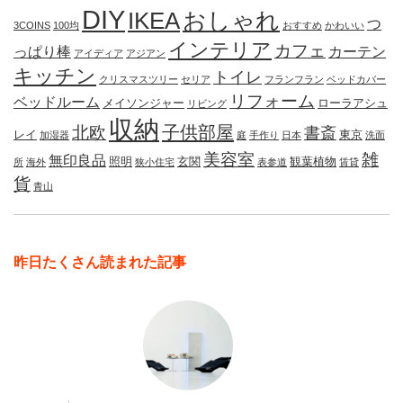
DIY
IKEA
おしゃれ
つ
3COINS
100均
おすすめ
かわいい
インテリア
カフェ
っぱり棒
カーテン
アイディア
アジアン
キッチン
トイレ
クリスマスツリー
セリア
フランフラン
ベッドカバー
リフォーム
ベッドルーム
メイソンジャー
ローラアシュ
リビング
収納
子供部屋
北欧
書斎
レイ
東京
加湿器
庭
手作り
日本
洗面
美容室
雑
無印良品
照明
玄関
観葉植物
所
海外
狭小住宅
表参道
賃貸
貨
青山
昨日たくさん読まれた記事