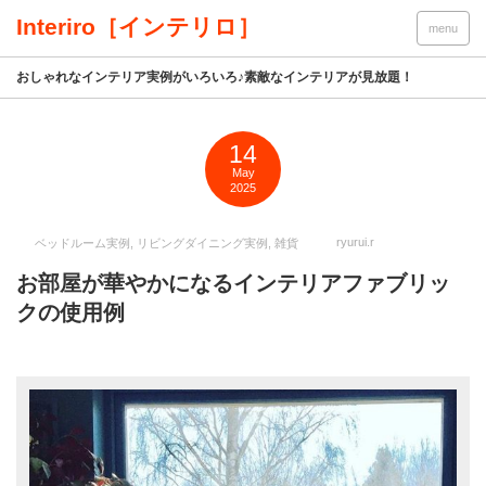
Interiro［インテリロ］
menu
おしゃれなインテリア実例がいろいろ♪素敵なインテリアが見放題！
14
May
2025
ryurui.r
ベッドルーム実例
,
リビングダイニング実例
,
雑貨
お部屋が華やかになるインテリアファブリッ
クの使用例