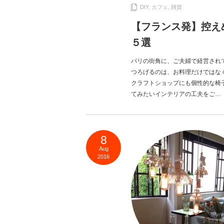
DIY
,
カフェ
,
雑貨
【フランス発】控え
５選
パリの街角に、ご夫婦で経営され
つろげるのは、お料理だけではな
クラフトショップにも個性的な椅
てみたいインテリアの工夫をご…
8
Aug
2016