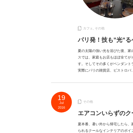
カフェ
,
その他
パリ発！技も”光”
夏の太陽の強い光を浴びた後、家
スでは、家庭もお店もほぼ全てが
す。そしてその多くがペンダント
実際にパリの雑貨店、ビストロバ
19
その他
Jul
2016
エアコンいらずのク
夏本番、暑い外から帰宅したら、家
られるクールなインテリアのポイン