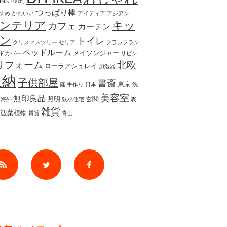
INS
100均
つっぱり棒
すめ
かわいい
アイディア
アジアン
ンテリア
キッ
カフェ
カーテン
ン
トイレ
クリスマスツリー
セリア
フランフラン
ベッドルーム
メイソンジャー
ドカバー
リビン
リフォーム
北欧
ローラアシュレイ
加湿器
収納
子供部屋
書斎
東京
庭
手作り
日本
洗
美容室
無印良品
照明
玄関
海外
狭小住宅
表
雑貨
観葉植物
賃貸
青山
rss
Twitter
Facebook