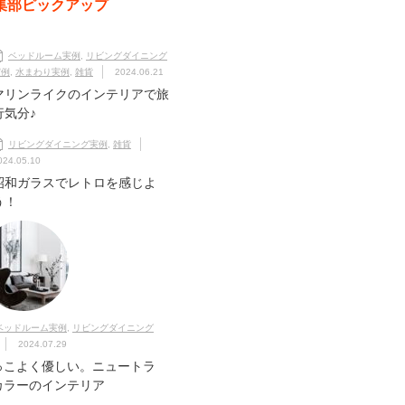
集部ピックアップ
ベッドルーム実例
,
リビングダイニング
実例
,
水まわり実例
,
雑貨
2024.06.21
マリンライクのインテリアで旅
行気分♪
リビングダイニング実例
,
雑貨
024.05.10
昭和ガラスでレトロを感じよ
う！
ベッドルーム実例
,
リビングダイニング
2024.07.29
っこよく優しい。ニュートラ
カラーのインテリア