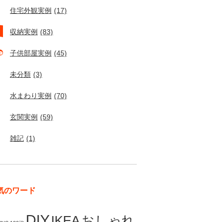
住宅外観実例
(17)
収納実例
(83)
子供部屋実例
(45)
未分類
(3)
水まわり実例
(70)
玄関実例
(59)
雑記
(1)
気のワード
DIY
IKEA
おしゃれ