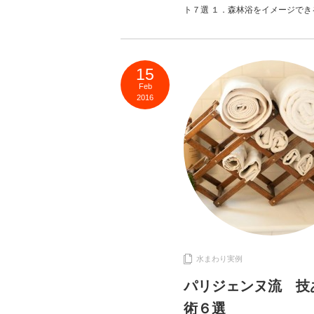
ト７選 １．森林浴をイメージできる緑を置く
15
Feb
2016
水まわり実例
パリジェンヌ流 技
術６選