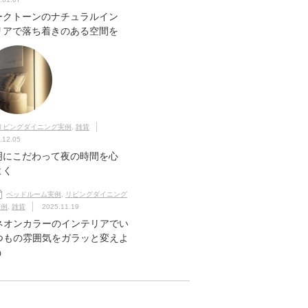
ークトーンのナチュラルイン
リアで落ち着きのある空間を
リビングダイニング実例
,
雑貨
.12.05
明にこだわって夜の時間を心
よく
ベッドルーム実例
,
リビングダイニング
実例
,
雑貨
2025.11.19
ネオンカラーのインテリアでい
つもの雰囲気をガラッと変えよ
う