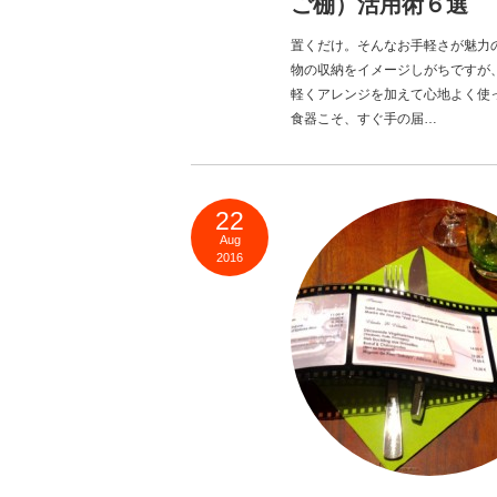
ご棚）活用術６選
置くだけ。そんなお手軽さが魅力
物の収納をイメージしがちですが
軽くアレンジを加えて心地よく使
食器こそ、すぐ手の届…
22
Aug
2016