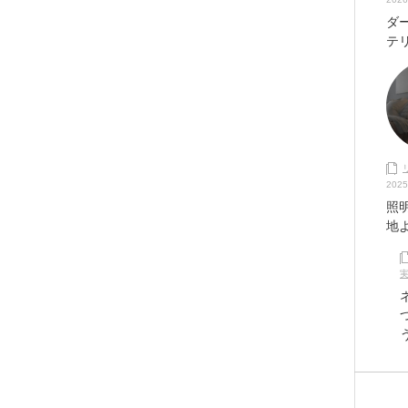
ダ
テ
2025
照
地