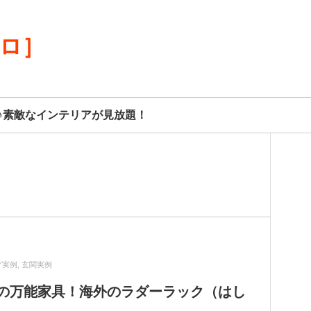
リロ］
♪素敵なインテリアが見放題！
グ実例
,
玄関実例
の万能家具！海外のラダーラック（はし