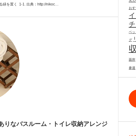
3CO
 1-1. 出典：http://nikoc…
おす
イ
チ
ベッ
グ
面所
参道
ありなバスルーム・トイレ収納アレンジ