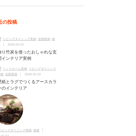
近の投稿
リビングダイニング実例
,
玄関実例
,
雑
貨
2026.03.02
飾り竹炭を使ったおしゃれな玄
関インテリア実例
ベッドルーム実例
,
リビングダイニング
実例
,
玄関実例
2026.02.02
壁紙とラグでつくるアースカラ
ーのインテリア
リビングダイニング実例
,
雑貨
.01.07