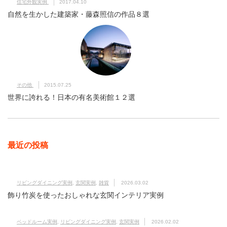
住宅外観実例
2017.04.10
自然を生かした建築家・藤森照信の作品８選
その他
2015.07.25
世界に誇れる！日本の有名美術館１２選
最近の投稿
リビングダイニング実例
,
玄関実例
,
雑貨
2026.03.02
飾り竹炭を使ったおしゃれな玄関インテリア実例
ベッドルーム実例
,
リビングダイニング実例
,
玄関実例
2026.02.02