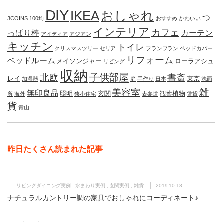
DIY
IKEA
おしゃれ
つ
3COINS
100均
おすすめ
かわいい
インテリア
カフェ
っぱり棒
カーテン
アイディア
アジアン
キッチン
トイレ
クリスマスツリー
セリア
フランフラン
ベッドカバー
リフォーム
ベッドルーム
メイソンジャー
ローラアシュ
リビング
収納
子供部屋
北欧
書斎
レイ
東京
加湿器
庭
手作り
日本
洗面
美容室
雑
無印良品
照明
玄関
観葉植物
所
海外
狭小住宅
表参道
賃貸
貨
青山
昨日たくさん読まれた記事
リビングダイニング実例
,
水まわり実例
,
玄関実例
,
雑貨
2019.10.18
ナチュラルカントリー調の家具でおしゃれにコーディネート♪