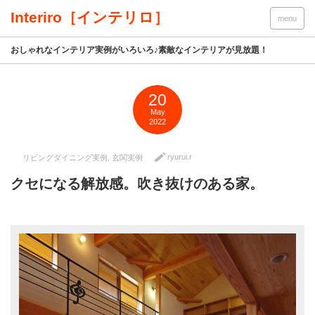
Interiro［インテリロ］
menu
おしゃれなインテリア実例がいろいろ♪素敵なインテリアが見放題！
20
May
2022
ryurui.r
リビングダイニング実例
,
玄関実例
クセになる解放感。吹き抜けのある家。