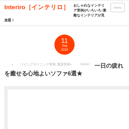
おしゃれなインテリ
Interiro［インテリロ］
menu
ア実例がいろいろ♪素
敵なインテリアが見
放題！
11
Sep
2018
ryurui.r
リビングダイニング実例
,
書斎実例
一日の疲れ
を癒せる心地よいソファ6選★