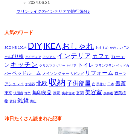
2024.06.21
マリンライクのインテリアで旅行気分♪
人気のワード
DIY
IKEA
おしゃれ
つ
3COINS
100均
おすすめ
かわいい
インテリア
カフェ
っぱり棒
カーテ
アイディア
アジアン
キッチン
トイレ
ン
クリスマスツリー
セリア
フランフラン
ベッドカ
リフォーム
ベッドルーム
メイソンジャー
ローラ
バー
リビング
収納
子供部屋
北欧
書斎
アシュレイ
加湿器
庭
手作り
日本
美容室
無印良品
東京
照明
玄関
観葉植
洗面所
海外
狭小住宅
表参道
雑貨
物
賃貸
青山
昨日たくさん読まれた記事