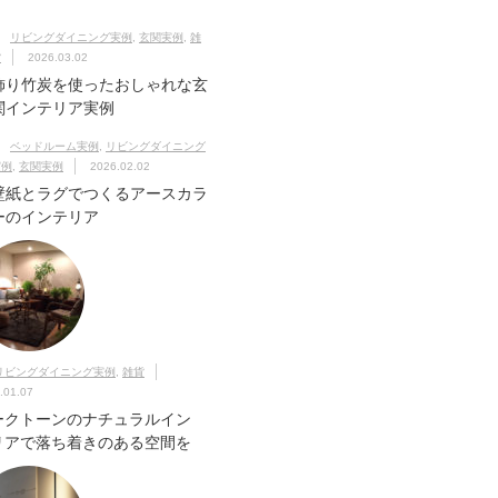
リビングダイニング実例
,
玄関実例
,
雑
貨
2026.03.02
飾り竹炭を使ったおしゃれな玄
関インテリア実例
ベッドルーム実例
,
リビングダイニング
実例
,
玄関実例
2026.02.02
壁紙とラグでつくるアースカラ
ーのインテリア
リビングダイニング実例
,
雑貨
.01.07
ークトーンのナチュラルイン
リアで落ち着きのある空間を