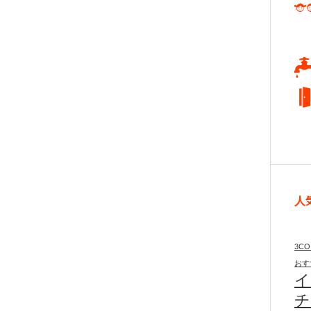
人
3CO
おす
イ
チ