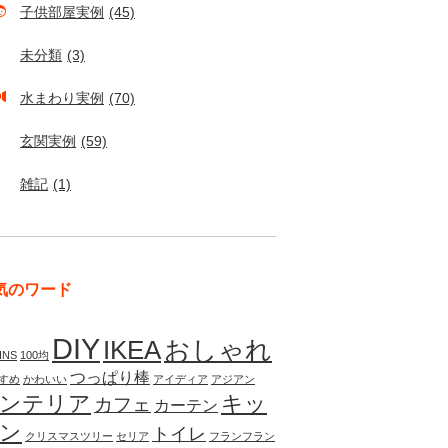
子供部屋実例
(45)
未分類
(3)
水まわり実例
(70)
玄関実例
(59)
雑記
(1)
気のワード
DIY
IKEA
おしゃれ
INS
100均
つっぱり棒
すめ
かわいい
アイディア
アジアン
ンテリア
キッ
カフェ
カーテン
ン
トイレ
クリスマスツリー
セリア
フランフラン