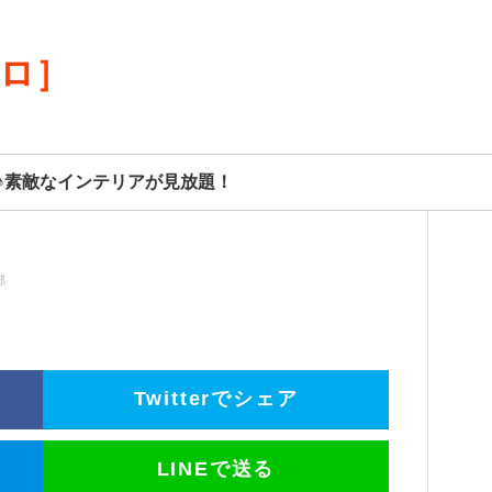
リロ］
♪素敵なインテリアが見放題！
部
Twitterでシェア
LINEで送る