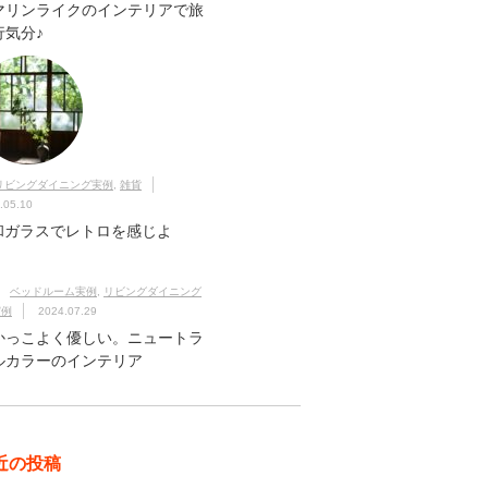
マリンライクのインテリアで旅
行気分♪
リビングダイニング実例
,
雑貨
.05.10
和ガラスでレトロを感じよ
！
ベッドルーム実例
,
リビングダイニング
実例
2024.07.29
かっこよく優しい。ニュートラ
ルカラーのインテリア
近の投稿