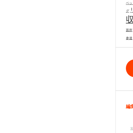
ベッ
グ
面所
参道
編