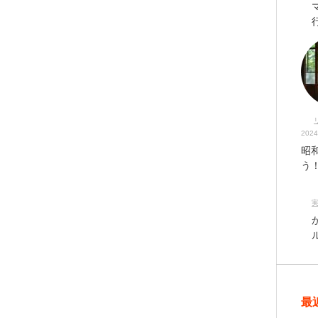
2024
昭
う
最