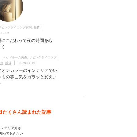
リビングダイニング実例
,
雑貨
.12.05
明にこだわって夜の時間を心
よく
ベッドルーム実例
,
リビングダイニング
実例
,
雑貨
2025.11.19
ネオンカラーのインテリアでい
つもの雰囲気をガラッと変えよ
う
日たくさん読まれた記事