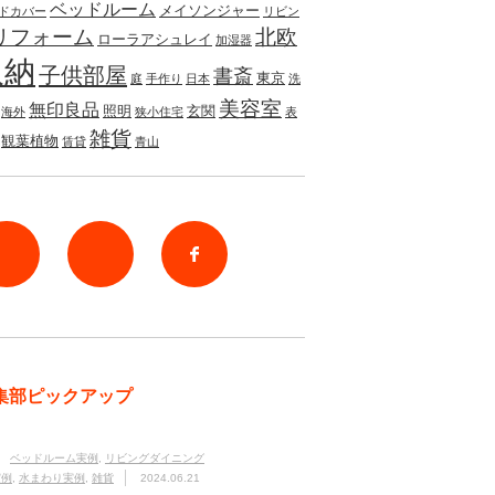
ベッドルーム
メイソンジャー
ドカバー
リビン
リフォーム
北欧
ローラアシュレイ
加湿器
収納
子供部屋
書斎
東京
庭
手作り
日本
洗
美容室
無印良品
照明
玄関
海外
狭小住宅
表
雑貨
観葉植物
賃貸
青山
rss
Twitter
Facebook
集部ピックアップ
ベッドルーム実例
,
リビングダイニング
実例
,
水まわり実例
,
雑貨
2024.06.21