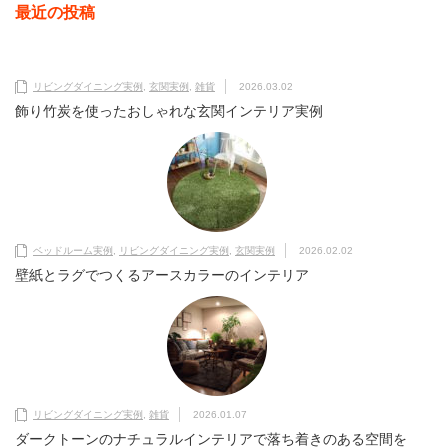
最近の投稿
リビングダイニング実例
,
玄関実例
,
雑貨
2026.03.02
飾り竹炭を使ったおしゃれな玄関インテリア実例
ベッドルーム実例
,
リビングダイニング実例
,
玄関実例
2026.02.02
壁紙とラグでつくるアースカラーのインテリア
リビングダイニング実例
,
雑貨
2026.01.07
ダークトーンのナチュラルインテリアで落ち着きのある空間を