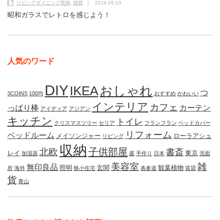
リビングダイニング実例
,
雑貨
2024.05.10
昭和ガラスでレトロを感じよう！
人気のワード
DIY
IKEA
おしゃれ
つ
3COINS
100均
おすすめ
かわいい
インテリア
カフェ
っぱり棒
カーテン
アイディア
アジアン
キッチン
トイレ
クリスマスツリー
セリア
フランフラン
ベッドカバー
リフォーム
ベッドルーム
メイソンジャー
ローラアシュ
リビング
収納
子供部屋
北欧
書斎
レイ
東京
加湿器
庭
手作り
日本
洗面
美容室
雑
無印良品
照明
玄関
観葉植物
所
海外
狭小住宅
表参道
賃貸
貨
青山