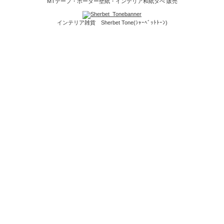
MTテープ・ボーダー壁紙・インテリア和紙タぺ 販売
インテリア雑貨 Sherbet Tone(ｼｬｰﾍﾞｯﾄﾄｰﾝ)