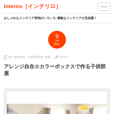
Interiro［インテリロ］
menu
おしゃれなインテリア実例がいろいろ♪素敵なインテリアが見放題！
9
Jul
2021
ryurui.r
DIY
,
収納実例
,
子供部屋実例
,
雑貨
アレンジ自在☆カラーボックスで作る子供部
屋