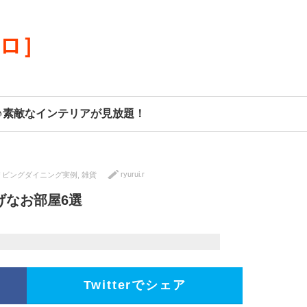
リロ］
♪素敵なインテリアが見放題！
ryurui.r
リビングダイニング実例
,
雑貨
げなお部屋6選
Twitterでシェア