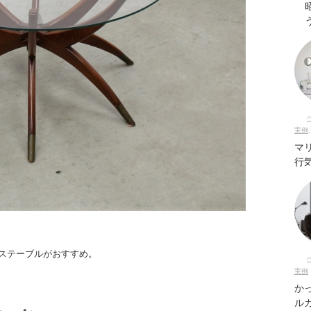
実例
マ
行
ステーブルがおすすめ。
実例
か
ル