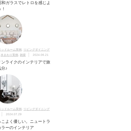
昭和ガラスでレトロを感じよ
う！
ベッドルーム実例
,
リビングダイニング
,
水まわり実例
,
雑貨
2024.06.21
リンライクのインテリアで旅
気分♪
ベッドルーム実例
,
リビングダイニング
2024.07.29
っこよく優しい。ニュートラ
カラーのインテリア