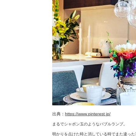
出典：
https://www.pinterest.jp/
まるでシャボン玉のようなバブルランプ。
明かりを点けた時と消している時でまた違った