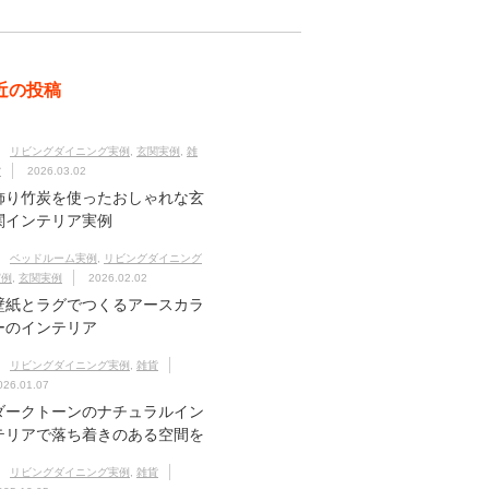
近の投稿
リビングダイニング実例
,
玄関実例
,
雑
貨
2026.03.02
飾り竹炭を使ったおしゃれな玄
関インテリア実例
ベッドルーム実例
,
リビングダイニング
実例
,
玄関実例
2026.02.02
壁紙とラグでつくるアースカラ
ーのインテリア
リビングダイニング実例
,
雑貨
026.01.07
ダークトーンのナチュラルイン
テリアで落ち着きのある空間を
リビングダイニング実例
,
雑貨