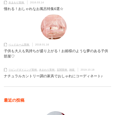
水まわり実例
2016.03.14
憧れる！おしゃれなお風呂特集6選☆
ベッドルーム実例
2018.01.16
子供も大人も気持ちが盛り上がる！お姫様のような夢のある子供
部屋♡
リビングダイニング実例
,
水まわり実例
,
玄関実例
,
雑貨
2019.10.18
ナチュラルカントリー調の家具でおしゃれにコーディネート♪
最近の投稿