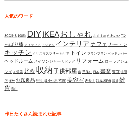
人気のワード
DIY
IKEA
おしゃれ
つ
3COINS
100均
おすすめ
かわいい
インテリア
カフェ
っぱり棒
カーテン
アイディア
アジアン
キッチン
トイレ
クリスマスツリー
セリア
フランフラン
ベッドカバー
リフォーム
ベッドルーム
メイソンジャー
ローラアシュ
リビング
収納
子供部屋
北欧
書斎
レイ
東京
加湿器
庭
手作り
日本
洗面
美容室
雑
無印良品
照明
玄関
観葉植物
所
海外
狭小住宅
表参道
賃貸
貨
青山
昨日たくさん読まれた記事