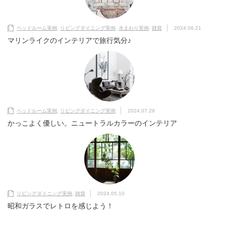
ベッドルーム実例
,
リビングダイニング実例
,
水まわり実例
,
雑貨
2024.06.21
マリンライクのインテリアで旅行気分♪
ベッドルーム実例
,
リビングダイニング実例
2024.07.29
かっこよく優しい。ニュートラルカラーのインテリア
リビングダイニング実例
,
雑貨
2024.05.10
昭和ガラスでレトロを感じよう！