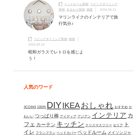
ベッドルーム実例
,
リビングダイニング
実例
,
水まわり実例
,
雑貨
2024.06.21
マリンライクのインテリアで旅
行気分♪
リビングダイニング実例
,
雑貨
2024.05.10
昭和ガラスでレトロを感じよ
う！
人気のワード
DIY
IKEA
おしゃれ
3COINS
100均
おすすめ
か
インテリア
カ
つっぱり棒
わいい
アイディア
アジアン
キッチン
フェ
ト
カーテン
クリスマスツリー
セリア
イレ
ベッドルーム
メイソンジャ
フランフラン
ベッドカバー