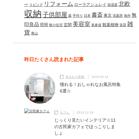
リフォーム
北欧
ー
ローラアシュレイ
リビング
加湿器
収納
子供部屋
書斎
無
東京
庭
手作り
日本
洗面所
海外
美容室
雑
印良品
照明
玄関
観葉植物
狭小住宅
表参道
賃貸
貨
青山
昨日たくさん読まれた記事
水まわり実例
2016.03.14
憧れる！おしゃれなお風呂特集
6選☆
カフェ
2014.12.19
じっくり見たいインテリア☆11
の古民家カフェでほっこりしま
しょ