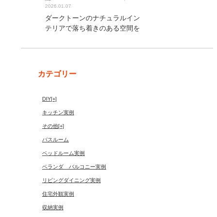
2026.01.07
ダークトーンのナチュラルイン
テリアで落ち着きのある空間を
カテゴリー
DIY
[+]
キッチン実例
その他
[+]
バスルーム
ベッドルーム実例
ベランダ バルコニー実例
リビングダイニング実例
住宅外観実例
収納実例