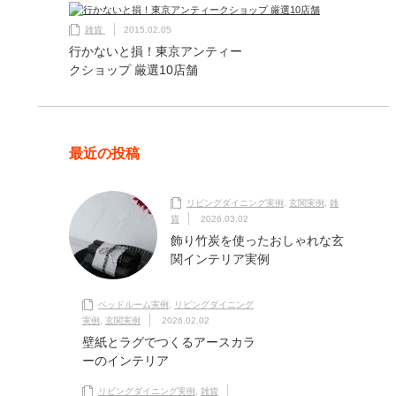
雑貨
2015.02.05
行かないと損！東京アンティー
クショップ 厳選10店舗
最近の投稿
リビングダイニング実例
,
玄関実例
,
雑
貨
2026.03.02
飾り竹炭を使ったおしゃれな玄
関インテリア実例
ベッドルーム実例
,
リビングダイニング
実例
,
玄関実例
2026.02.02
壁紙とラグでつくるアースカラ
ーのインテリア
リビングダイニング実例
,
雑貨