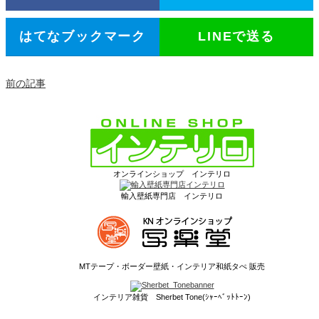
はてなブックマーク
LINEで送る
前の記事
オンラインショップ インテリロ
輸入壁紙専門店 インテリロ
MTテープ・ボーダー壁紙・インテリア和紙タぺ 販売
インテリア雑貨 Sherbet Tone(ｼｬｰﾍﾞｯﾄﾄｰﾝ)