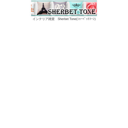
インテリア雑貨 Sherbet Tone(ｼｬｰﾍﾞｯﾄﾄｰﾝ)