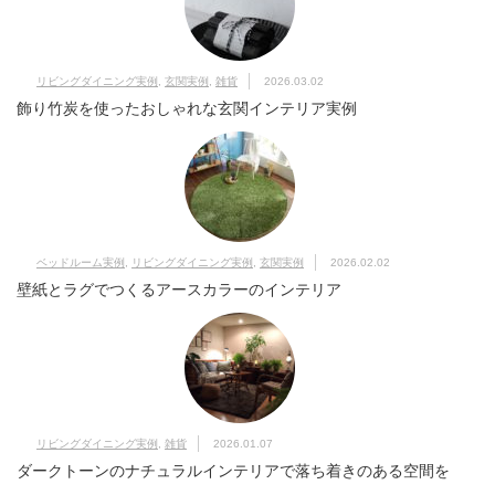
リビングダイニング実例
,
玄関実例
,
雑貨
2026.03.02
飾り竹炭を使ったおしゃれな玄関インテリア実例
ベッドルーム実例
,
リビングダイニング実例
,
玄関実例
2026.02.02
壁紙とラグでつくるアースカラーのインテリア
リビングダイニング実例
,
雑貨
2026.01.07
ダークトーンのナチュラルインテリアで落ち着きのある空間を