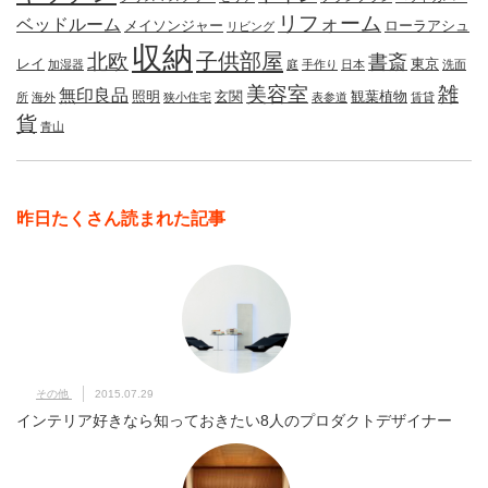
リフォーム
ベッドルーム
メイソンジャー
ローラアシュ
リビング
収納
子供部屋
北欧
書斎
レイ
東京
加湿器
庭
手作り
日本
洗面
美容室
雑
無印良品
照明
玄関
観葉植物
所
海外
狭小住宅
表参道
賃貸
貨
青山
昨日たくさん読まれた記事
その他
2015.07.29
インテリア好きなら知っておきたい8人のプロダクトデザイナー