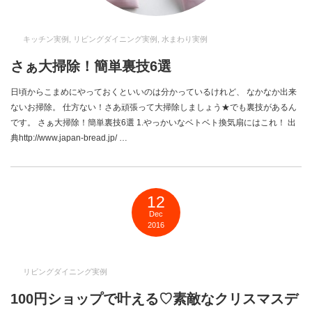
キッチン実例
,
リビングダイニング実例
,
水まわり実例
さぁ大掃除！簡単裏技6選
日頃からこまめにやっておくといいのは分かっているけれど、 なかなか出来
ないお掃除。 仕方ない！さあ頑張って大掃除しましょう★でも裏技があるん
です。 さぁ大掃除！簡単裏技6選 1.やっかいなベトベト換気扇にはこれ！ 出
典http://www.japan-bread.jp/ …
12
Dec
2016
リビングダイニング実例
100円ショップで叶える♡素敵なクリスマスデ