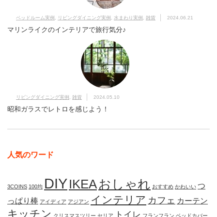
ベッドルーム実例
,
リビングダイニング実例
,
水まわり実例
,
雑貨
2024.06.21
マリンライクのインテリアで旅行気分♪
リビングダイニング実例
,
雑貨
2024.05.10
昭和ガラスでレトロを感じよう！
人気のワード
DIY
IKEA
おしゃれ
つ
3COINS
100均
おすすめ
かわいい
インテリア
カフェ
っぱり棒
カーテン
アイディア
アジアン
キッチン
トイレ
クリスマスツリー
セリア
フランフラン
ベッドカバー