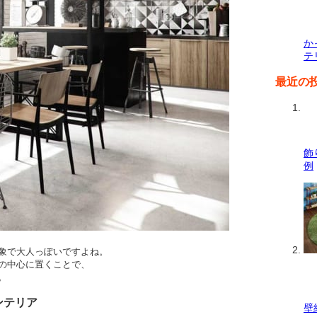
か
テ
最近の
飾
例
象で大人っぽいですよね。
の中心に置くことで、
。
ンテリア
壁