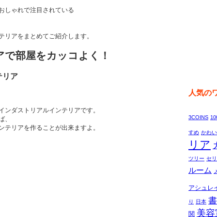
おしゃれで注目されている
テリアをまとめてご紹介します。
アで部屋をカッコよく！
テリア
人気の
インダストリアルインテリアです。
3COINS
1
ば、
ンテリアを作ることが出来ますよ。
すめ
かわい
リア
ツリー
セリ
ルーム
アシュレ
書
り
日本
美容
関