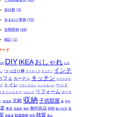
未分類
(3)
水まわり実例
(70)
玄関実例
(59)
雑記
(1)
ワード
DIY
IKEA
おしゃれ
00均
おす
インテ
つっぱり棒
い
アイディア
アジアン
キッチン
カフェ
カーテン
クリスマス
トイレ
ベッド
ア
フランフラン
ベッドカバー
リフォーム
メイソンジャー
ローラ
リビング
収納
子供部屋
北欧
イ
加湿器
庭
手作
斎
無印良品
東京
照明
玄
洗面所
海外
狭小住宅
室
雑貨
観葉植物
表参道
賃貸
青山