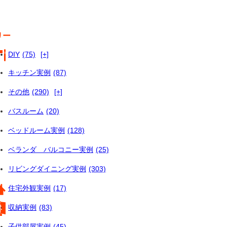
リー
DIY
(75)
[+]
キッチン実例
(87)
その他
(290)
[+]
バスルーム
(20)
ベッドルーム実例
(128)
ベランダ バルコニー実例
(25)
リビングダイニング実例
(303)
住宅外観実例
(17)
収納実例
(83)
子供部屋実例
(45)