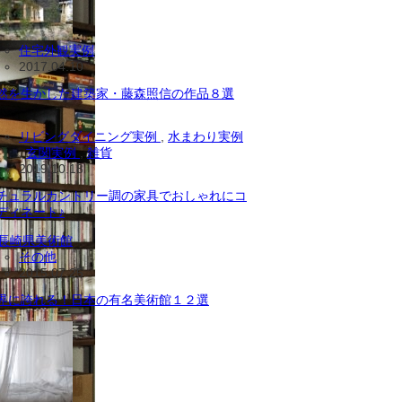
住宅外観実例
2017.04.10
然を生かした建築家・藤森照信の作品８選
リビングダイニング実例
,
水まわり実例
,
玄関実例
,
雑貨
2019.10.18
チュラルカントリー調の家具でおしゃれにコ
ディネート♪
その他
2015.07.25
界に誇れる！日本の有名美術館１２選