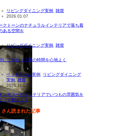
リビングダイニング実例
,
雑貨
2026.01.07
ークトーンのナチュラルインテリアで落ち着
のある空間を
リビングダイニング実例
,
雑貨
2025.12.05
明にこだわって夜の時間を心地よく
ベッドルーム実例
,
リビングダイニング
実例
,
雑貨
2025.11.19
オンカラーのインテリアでいつもの雰囲気を
ラッと変えよう
くさん読まれた記事