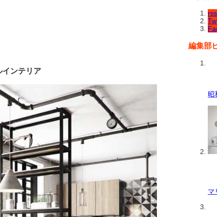
rss
Twi
Fa
編集部
ルインテリア
昭
マ