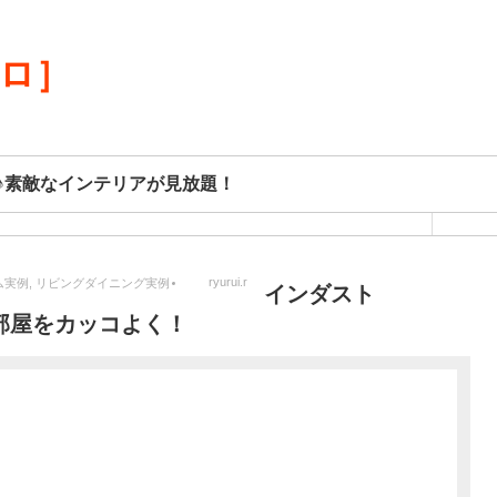
リロ］
♪素敵なインテリアが見放題！
ryurui.r
ム実例
,
リビングダイニング実例
インダスト
部屋をカッコよく！