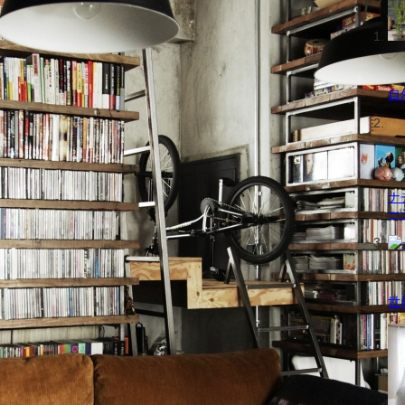
自
ナ
ー
世