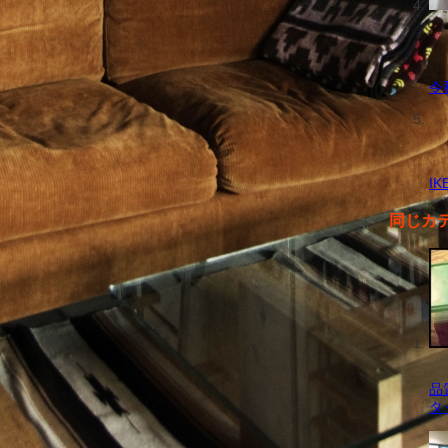
令
I
同じカ
品
タ