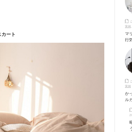
実例
マ
スカート
行
実例
か
ル
2