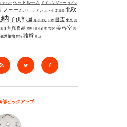
ベッドルーム
メイソンジャー
ドカバー
リビン
リフォーム
北欧
ローラアシュレイ
加湿器
収納
子供部屋
書斎
東京
庭
手作り
日本
洗
美容室
無印良品
照明
玄関
海外
狭小住宅
表
雑貨
観葉植物
賃貸
青山
rss
Twitter
Facebook
集部ピックアップ