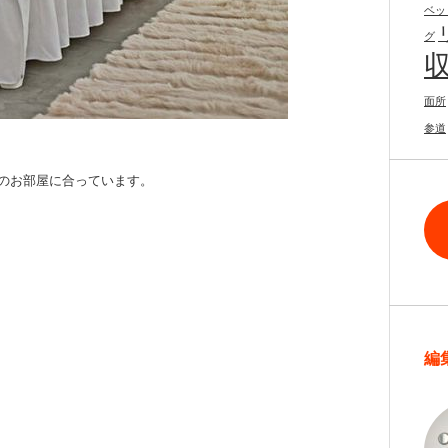
ベッ
グ
面所
参道
のお部屋に合っています。
編