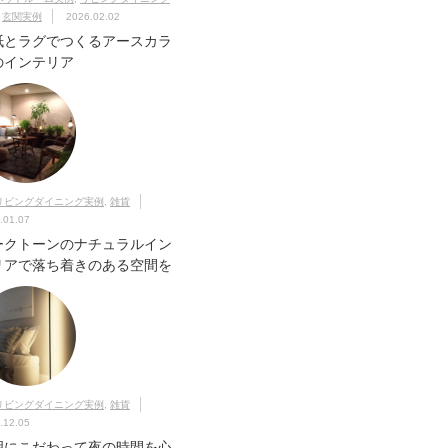
,
玄関実例
2026.02.02
紙とラグでつくるアースカラ
のインテリア
リビングダイニング実例
,
雑貨
.01.07
ークトーンのナチュラルイン
リアで落ち着きのある空間を
リビングダイニング実例
,
雑貨
.12.05
明にこだわって夜の時間を心