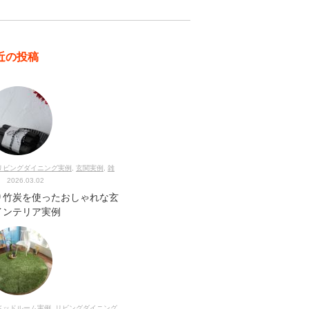
近の投稿
リビングダイニング実例
,
玄関実例
,
雑
2026.03.02
り竹炭を使ったおしゃれな玄
インテリア実例
ベッドルーム実例
,
リビングダイニング