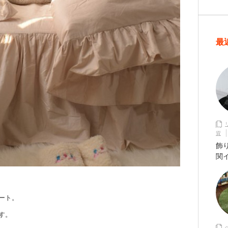
最
貨
飾
関
ート。
す。