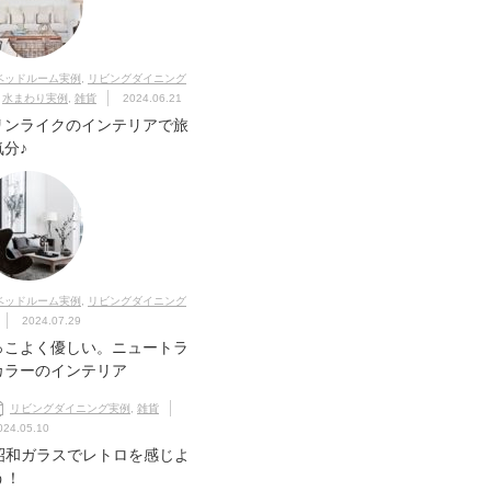
ベッドルーム実例
,
リビングダイニング
,
水まわり実例
,
雑貨
2024.06.21
リンライクのインテリアで旅
気分♪
ベッドルーム実例
,
リビングダイニング
2024.07.29
っこよく優しい。ニュートラ
カラーのインテリア
リビングダイニング実例
,
雑貨
024.05.10
昭和ガラスでレトロを感じよ
う！