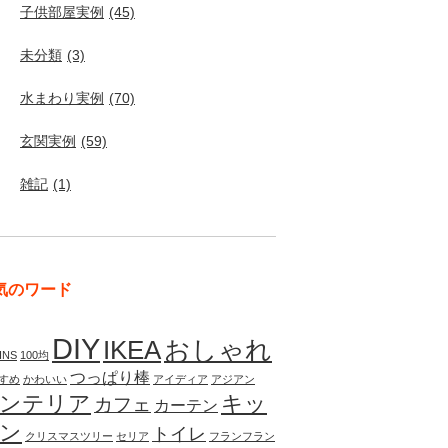
子供部屋実例
(45)
未分類
(3)
水まわり実例
(70)
玄関実例
(59)
雑記
(1)
気のワード
DIY
IKEA
おしゃれ
INS
100均
つっぱり棒
すめ
かわいい
アイディア
アジアン
ンテリア
キッ
カフェ
カーテン
ン
トイレ
クリスマスツリー
セリア
フランフラン