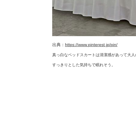
出典：
https://www.pinterest.jp/pin/
真っ白なベッドスカートは清潔感があって大人
すっきりとした気持ちで眠れそう。