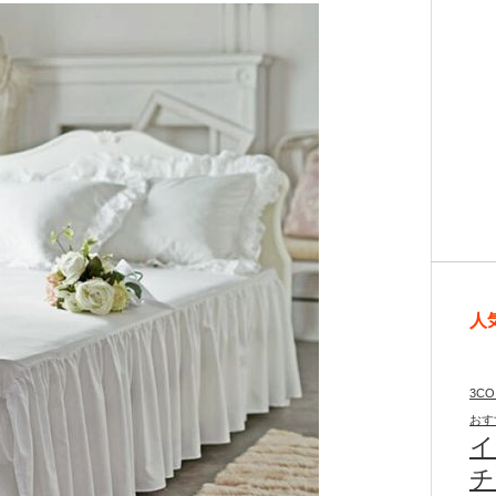
人
3CO
おす
イ
チ