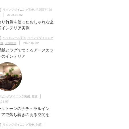
リビングダイニング実例
,
玄関実例
,
雑
貨
2026.03.02
飾り竹炭を使ったおしゃれな玄
関インテリア実例
ベッドルーム実例
,
リビングダイニング
実例
,
玄関実例
2026.02.02
壁紙とラグでつくるアースカラ
ーのインテリア
リビングダイニング実例
,
雑貨
.01.07
ークトーンのナチュラルイン
リアで落ち着きのある空間を
リビングダイニング実例
,
雑貨