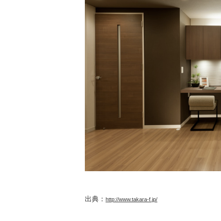
出典：
http://www.takara-f.jp/