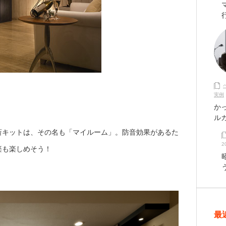
実例
か
ル
斎キットは、その名も「マイルーム」。防音効果があるた
2
楽も楽しめそう！
最