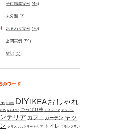
子供部屋実例
(45)
未分類
(3)
水まわり実例
(70)
玄関実例
(59)
雑記
(1)
気のワード
DIY
IKEA
おしゃれ
INS
100均
つっぱり棒
すめ
かわいい
アイディア
アジアン
ンテリア
キッ
カフェ
カーテン
ン
トイレ
クリスマスツリー
セリア
フランフラン