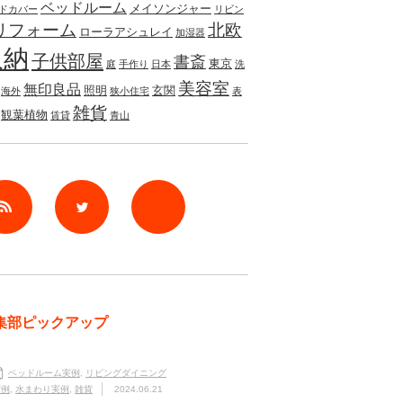
ベッドルーム
メイソンジャー
ドカバー
リビン
リフォーム
北欧
ローラアシュレイ
加湿器
収納
子供部屋
書斎
東京
庭
手作り
日本
洗
美容室
無印良品
照明
玄関
海外
狭小住宅
表
雑貨
観葉植物
賃貸
青山
rss
Twitter
Facebook
集部ピックアップ
ベッドルーム実例
,
リビングダイニング
実例
,
水まわり実例
,
雑貨
2024.06.21