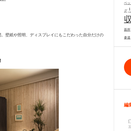
ベッ
グ
面所
間。壁紙や照明、ディスプレイにもこだわった自分だけの
参道
！
編