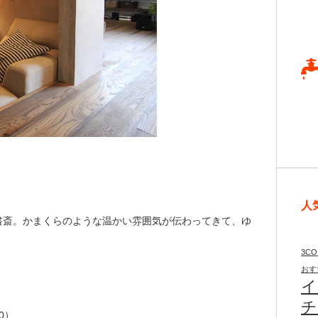
人
書斎。かまくらのような温かい雰囲気が伝わってきて、ゆ
3CO
おす
イ
チ