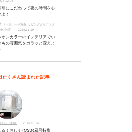
025.12.05
照明にこだわって夜の時間を心
地よく
ベッドルーム実例
,
リビングダイニング
実例
,
雑貨
2025.11.19
ネオンカラーのインテリアでい
つもの雰囲気をガラッと変えよ
う
日たくさん読まれた記事
水まわり実例
2016.03.14
れる！おしゃれなお風呂特集