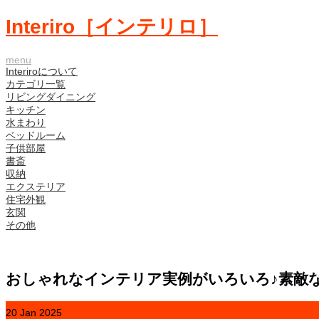
Interiro［インテリロ］
menu
Interiroについて
カテゴリ一覧
リビングダイニング
キッチン
水まわり
ベッドルーム
子供部屋
書斎
収納
エクステリア
住宅外観
玄関
その他
おしゃれなインテリア実例がいろいろ♪素敵
20
Jan
2025