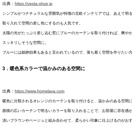
出典：
https://vesta-shop.jp
シンプルかつナチュラルな雰囲気が特徴の北欧インテリアでは、あえて明
取り入れて空間の差し色にするのも人気です。
太陽の光がたっぷり差し込む窓にブルーのカーテンを取り付ければ、爽や
スッキリしそうな空間に。
ブルーには鎮静効果もあると言われているので、落ち着く空間を作りたい
3．暖色系カラーで温かみのある空間に
出典：
https://www.homelava.com
暖色に分類されるオレンジのカーテンを取り付けると、温かみのある空間
面積の広いカーテンで明るいカラーを取り入れることで、お部屋に存在感
淡いブラウンやベージュと組み合わせて、柔らかい印象に仕上げるのがお