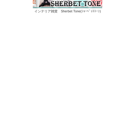
インテリア雑貨 Sherbet Tone(ｼｬｰﾍﾞｯﾄﾄｰﾝ)