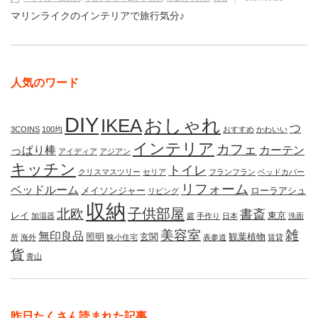
マリンライクのインテリアで旅行気分♪
人気のワード
DIY
IKEA
おしゃれ
つ
3COINS
100均
おすすめ
かわいい
インテリア
カフェ
っぱり棒
カーテン
アイディア
アジアン
キッチン
トイレ
クリスマスツリー
セリア
フランフラン
ベッドカバー
リフォーム
ベッドルーム
メイソンジャー
ローラアシュ
リビング
収納
子供部屋
北欧
書斎
レイ
東京
加湿器
庭
手作り
日本
洗面
美容室
雑
無印良品
照明
玄関
観葉植物
所
海外
狭小住宅
表参道
賃貸
貨
青山
昨日たくさん読まれた記事