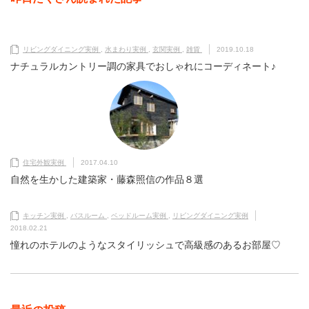
リビングダイニング実例
,
水まわり実例
,
玄関実例
,
雑貨
2019.10.18
ナチュラルカントリー調の家具でおしゃれにコーディネート♪
住宅外観実例
2017.04.10
自然を生かした建築家・藤森照信の作品８選
キッチン実例
,
バスルーム
,
ベッドルーム実例
,
リビングダイニング実例
2018.02.21
憧れのホテルのようなスタイリッシュで高級感のあるお部屋♡