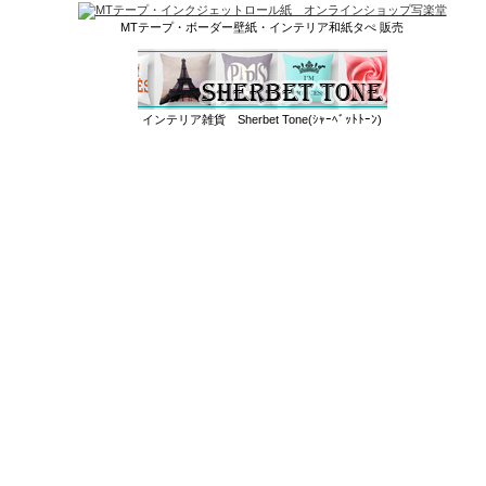
MTテープ・ボーダー壁紙・インテリア和紙タぺ 販売
インテリア雑貨 Sherbet Tone(ｼｬｰﾍﾞｯﾄﾄｰﾝ)