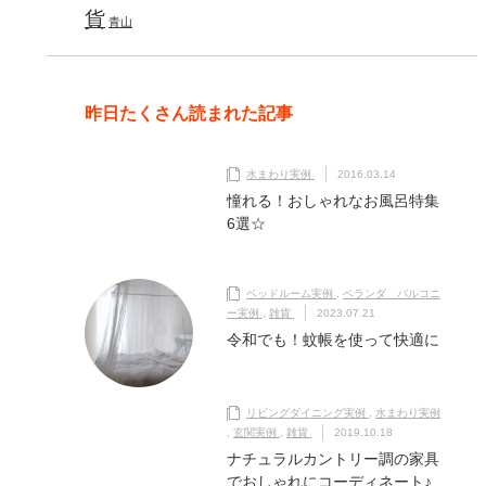
貨
青山
昨日たくさん読まれた記事
水まわり実例
2016.03.14
憧れる！おしゃれなお風呂特集
6選☆
ベッドルーム実例
,
ベランダ バルコニ
ー実例
,
雑貨
2023.07.21
令和でも！蚊帳を使って快適に
リビングダイニング実例
,
水まわり実例
,
玄関実例
,
雑貨
2019.10.18
ナチュラルカントリー調の家具
でおしゃれにコーディネート♪