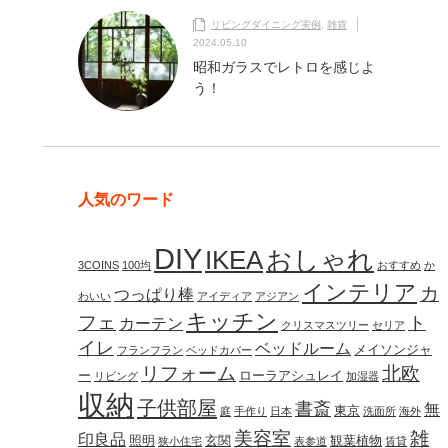
リビングダイニング実例
,
雑貨
2024.05.10
昭和ガラスでレトロを感じよ
う！
人気のワード
DIY
IKEA
おしゃれ
3COINS
100均
おすすめ
か
インテリア
カ
つっぱり棒
わいい
アイディア
アジアン
キッチン
フェ
ト
カーテン
クリスマスツリー
セリア
イレ
ベッドルーム
メイソンジャ
フランフラン
ベッドカバー
リフォーム
北欧
ー
ローラアシュレイ
リビング
加湿器
収納
子供部屋
書斎
無
東京
庭
手作り
日本
洗面所
海外
美容室
雑
印良品
照明
玄関
観葉植物
狭小住宅
表参道
賃貸