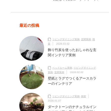
最近の投稿
リビングダイニング実例
,
玄関実例
,
雑
貨
2026.03.02
飾り竹炭を使ったおしゃれな玄
関インテリア実例
ベッドルーム実例
,
リビングダイニング
実例
,
玄関実例
2026.02.02
壁紙とラグでつくるアースカラ
ーのインテリア
リビングダイニング実例
,
雑貨
2026.01.07
ダークトーンのナチュラルイン