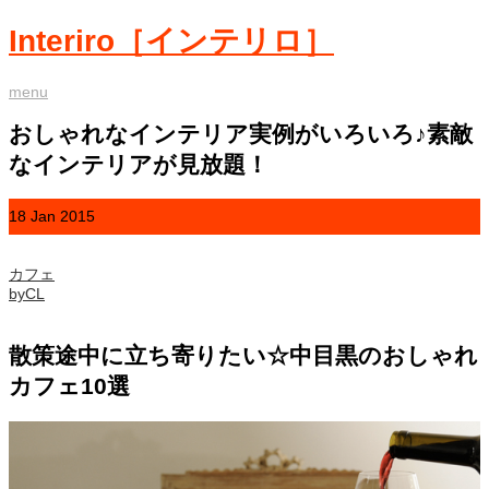
Interiro［インテリロ］
menu
おしゃれなインテリア実例がいろいろ♪素敵
なインテリアが見放題！
18
Jan
2015
カフェ
byCL
散策途中に立ち寄りたい☆中目黒のおしゃれ
カフェ10選