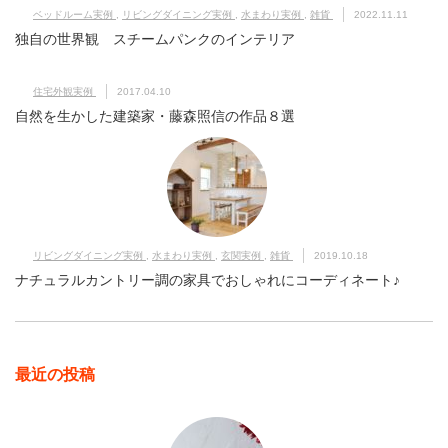
ベッドルーム実例
,
リビングダイニング実例
,
水まわり実例
,
雑貨
2022.11.11
独自の世界観 スチームパンクのインテリア
住宅外観実例
2017.04.10
自然を生かした建築家・藤森照信の作品８選
リビングダイニング実例
,
水まわり実例
,
玄関実例
,
雑貨
2019.10.18
ナチュラルカントリー調の家具でおしゃれにコーディネート♪
最近の投稿