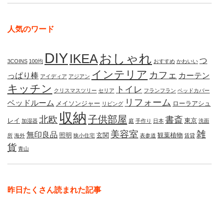
人気のワード
DIY
IKEA
おしゃれ
つ
3COINS
100均
おすすめ
かわいい
インテリア
カフェ
っぱり棒
カーテン
アイディア
アジアン
キッチン
トイレ
クリスマスツリー
セリア
フランフラン
ベッドカバー
リフォーム
ベッドルーム
メイソンジャー
ローラアシュ
リビング
収納
子供部屋
北欧
書斎
レイ
東京
加湿器
庭
手作り
日本
洗面
美容室
雑
無印良品
照明
玄関
観葉植物
所
海外
狭小住宅
表参道
賃貸
貨
青山
昨日たくさん読まれた記事