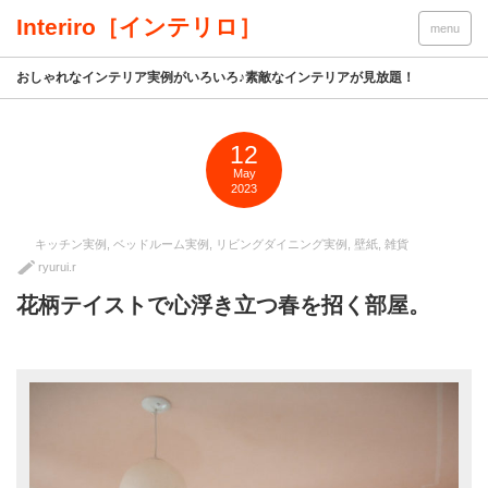
Interiro［インテリロ］
menu
おしゃれなインテリア実例がいろいろ♪素敵なインテリアが見放題！
12
May
2023
キッチン実例
,
ベッドルーム実例
,
リビングダイニング実例
,
壁紙
,
雑貨
ryurui.r
花柄テイストで心浮き立つ春を招く部屋。