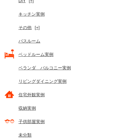
DIY
[+]
キッチン実例
その他
[+]
バスルーム
ベッドルーム実例
ベランダ バルコニー実例
リビングダイニング実例
住宅外観実例
収納実例
子供部屋実例
未分類