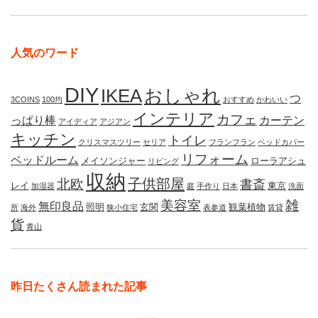
人気のワード
DIY
IKEA
おしゃれ
つ
3COINS
100均
おすすめ
かわいい
インテリア
カフェ
っぱり棒
カーテン
アイディア
アジアン
キッチン
トイレ
クリスマスツリー
セリア
フランフラン
ベッドカバー
リフォーム
ベッドルーム
メイソンジャー
ローラアシュ
リビング
収納
子供部屋
北欧
書斎
レイ
東京
加湿器
庭
手作り
日本
洗面
美容室
雑
無印良品
照明
玄関
観葉植物
所
海外
狭小住宅
表参道
賃貸
貨
青山
昨日たくさん読まれた記事