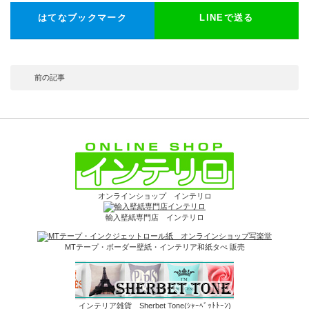
はてなブックマーク
LINEで送る
前の記事
オンラインショップ インテリロ
輸入壁紙専門店 インテリロ
MTテープ・ボーダー壁紙・インテリア和紙タぺ 販売
インテリア雑貨 Sherbet Tone(ｼｬｰﾍﾞｯﾄﾄｰﾝ)