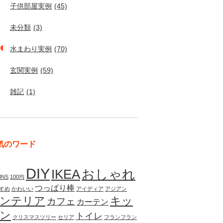
子供部屋実例
(45)
未分類
(3)
水まわり実例
(70)
玄関実例
(59)
雑記
(1)
気のワード
DIY
IKEA
おしゃれ
INS
100均
つっぱり棒
すめ
かわいい
アイディア
アジアン
ンテリア
キッ
カフェ
カーテン
ン
トイレ
クリスマスツリー
セリア
フランフラン