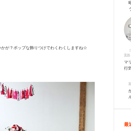
いかが？ポップな飾りつけでわくわくしますね☆
実例
マ
行
最