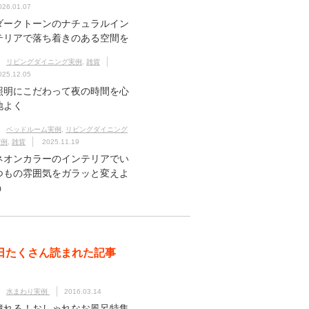
026.01.07
ダークトーンのナチュラルイン
テリアで落ち着きのある空間を
リビングダイニング実例
,
雑貨
025.12.05
照明にこだわって夜の時間を心
地よく
ベッドルーム実例
,
リビングダイニング
実例
,
雑貨
2025.11.19
ネオンカラーのインテリアでい
つもの雰囲気をガラッと変えよ
う
日たくさん読まれた記事
水まわり実例
2016.03.14
憧れる！おしゃれなお風呂特集