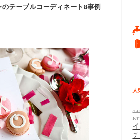
ンのテーブルコーディネート8事例
人
3CO
おす
イ
チ