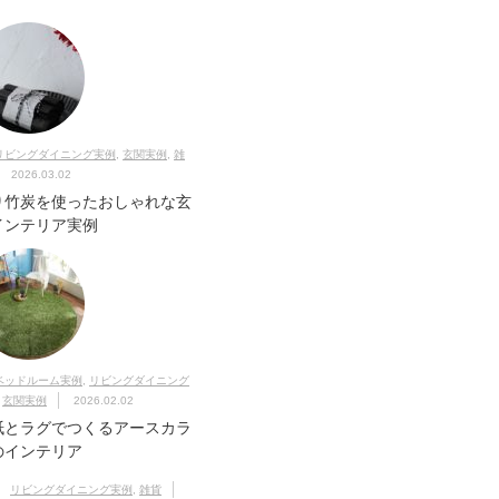
リビングダイニング実例
,
玄関実例
,
雑
2026.03.02
り竹炭を使ったおしゃれな玄
インテリア実例
ベッドルーム実例
,
リビングダイニング
,
玄関実例
2026.02.02
紙とラグでつくるアースカラ
のインテリア
リビングダイニング実例
,
雑貨