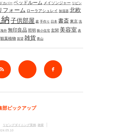
ベッドルーム
メイソンジャー
ドカバー
リビン
リフォーム
北欧
ローラアシュレイ
加湿器
収納
子供部屋
書斎
東京
庭
手作り
日本
洗
美容室
無印良品
照明
玄関
海外
狭小住宅
表
雑貨
観葉植物
賃貸
青山
rss
Twitter
Facebook
集部ピックアップ
リビングダイニング実例
,
雑貨
024.05.10