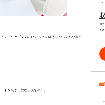
ベッ
グ
面所
参道
外インテリアブックの1ページかのようなおしゃれな演出
編
ムードが高まる聖なる夜を演出。
2