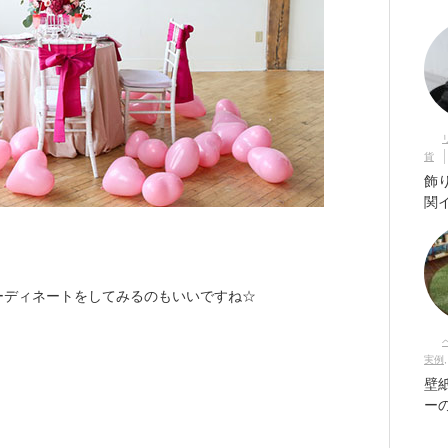
貨
飾
関
ーディネートをしてみるのもいいですね☆
。
実例
壁
ー