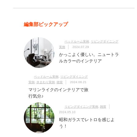
編集部ピックアップ
ベッドルーム実例
,
リビングダイニング
実例
2024.07.29
かっこよく優しい。ニュートラ
ルカラーのインテリア
ベッドルーム実例
,
リビングダイニング
実例
,
水まわり実例
,
雑貨
2024.06.21
マリンライクのインテリアで旅
行気分♪
リビングダイニング実例
,
雑貨
2024.05.10
昭和ガラスでレトロを感じよ
う！