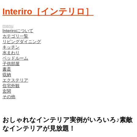
Interiro［インテリロ］
menu
Interiroについて
カテゴリ一覧
リビングダイニング
キッチン
水まわり
ベッドルーム
子供部屋
書斎
収納
エクステリア
住宅外観
玄関
その他
おしゃれなインテリア実例がいろいろ♪素敵
なインテリアが見放題！