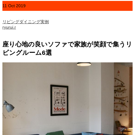
11
Oct
2019
リビングダイニング実例
ryurui.r
座り心地の良いソファで家族が笑顔で集うリ
ビングルーム6選