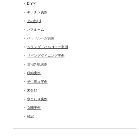
DIY
[+]
キッチン実例
その他
[+]
バスルーム
ベッドルーム実例
ベランダ バルコニー実例
リビングダイニング実例
住宅外観実例
収納実例
子供部屋実例
未分類
水まわり実例
玄関実例
雑記