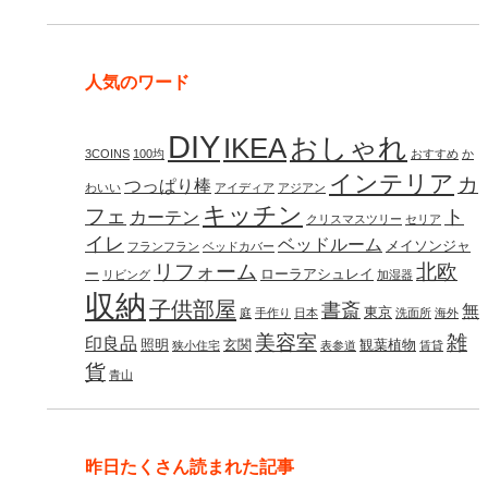
人気のワード
DIY
IKEA
おしゃれ
3COINS
100均
おすすめ
か
インテリア
カ
つっぱり棒
わいい
アイディア
アジアン
キッチン
フェ
ト
カーテン
クリスマスツリー
セリア
イレ
ベッドルーム
メイソンジャ
フランフラン
ベッドカバー
リフォーム
北欧
ー
ローラアシュレイ
リビング
加湿器
収納
子供部屋
書斎
無
東京
庭
手作り
日本
洗面所
海外
美容室
雑
印良品
照明
玄関
観葉植物
狭小住宅
表参道
賃貸
貨
青山
昨日たくさん読まれた記事