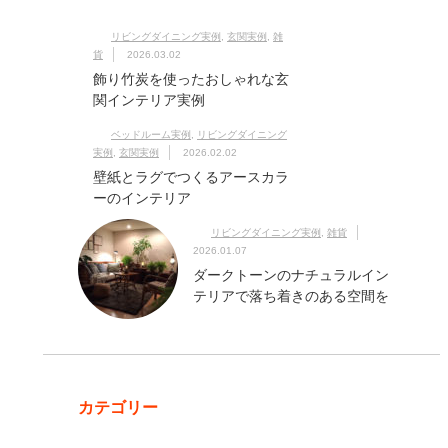
リビングダイニング実例
,
玄関実例
,
雑
貨
2026.03.02
飾り竹炭を使ったおしゃれな玄
関インテリア実例
ベッドルーム実例
,
リビングダイニング
実例
,
玄関実例
2026.02.02
壁紙とラグでつくるアースカラ
ーのインテリア
リビングダイニング実例
,
雑貨
2026.01.07
ダークトーンのナチュラルイン
テリアで落ち着きのある空間を
カテゴリー