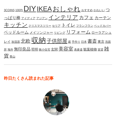
DIY
IKEA
おしゃれ
つ
3COINS
100均
おすすめ
かわいい
インテリア
カフェ
っぱり棒
カーテン
アイディア
アジアン
キッチン
トイレ
クリスマスツリー
セリア
フランフラン
ベッドカバー
リフォーム
ベッドルーム
メイソンジャー
ローラアシュ
リビング
収納
子供部屋
北欧
書斎
レイ
東京
加湿器
庭
手作り
日本
洗面
美容室
雑
無印良品
照明
玄関
観葉植物
所
海外
狭小住宅
表参道
賃貸
貨
青山
昨日たくさん読まれた記事