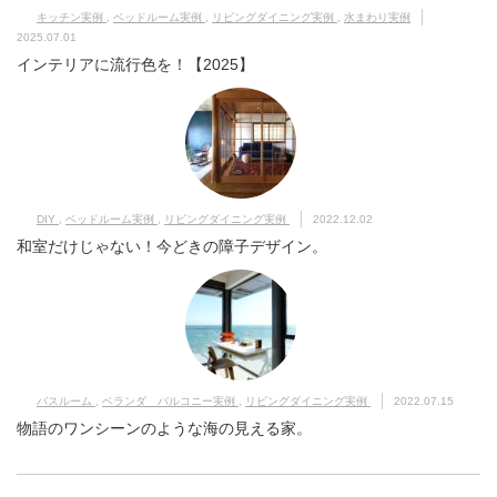
キッチン実例
,
ベッドルーム実例
,
リビングダイニング実例
,
水まわり実例
2025.07.01
インテリアに流行色を！【2025】
DIY
,
ベッドルーム実例
,
リビングダイニング実例
2022.12.02
和室だけじゃない！今どきの障子デザイン。
バスルーム
,
ベランダ バルコニー実例
,
リビングダイニング実例
2022.07.15
物語のワンシーンのような海の見える家。