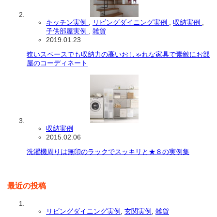
キッチン実例
,
リビングダイニング実例
,
収納実例
,
子供部屋実例
,
雑貨
2019.01.23
狭いスペースでも収納力の高いおしゃれな家具で素敵にお部
屋のコーディネート
収納実例
2015.02.06
洗濯機周りは無印のラックでスッキリと★８の実例集
最近の投稿
リビングダイニング実例
,
玄関実例
,
雑貨