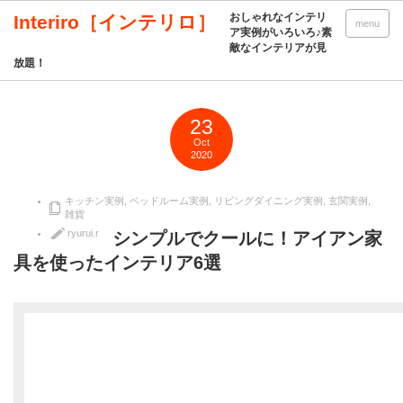
おしゃれなインテリ
Interiro［インテリロ］
menu
ア実例がいろいろ♪素
敵なインテリアが見
放題！
23
Oct
2020
キッチン実例
,
ベッドルーム実例
,
リビングダイニング実例
,
玄関実例
,
雑貨
ryurui.r
シンプルでクールに！アイアン家
具を使ったインテリア6選