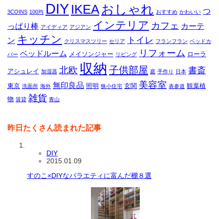
DIY
IKEA
おしゃれ
つ
3COINS
100均
おすすめ
かわいい
インテリア
カフェ
っぱり棒
カーテ
アイディア
アジアン
キッチン
トイレ
ン
クリスマスツリー
セリア
フランフラン
ベッドカ
リフォーム
ベッドルーム
メイソンジャー
ローラ
バー
リビング
収納
子供部屋
北欧
書斎
アシュレイ
加湿器
庭
手作り
日本
美容室
無印良品
東京
照明
玄関
観葉植
洗面所
海外
狭小住宅
表参道
雑貨
物
賃貸
青山
昨日たくさん読まれた記事
DIY
2015.01.09
すのこ×DIYなバラエティに富んだ棚８選