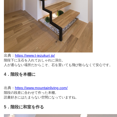
出典：
https://www.t-iezukuri.jp/
階段下に玉石を入れておしゃれに演出。
人が通らない場所だからこそ、石を置いても飛び散らなくて安心です。
4．階段を本棚に
出典：
https://www.mountainliving.com/
階段の段差に合わせて作った本棚。
読書好きにはたまらない空間になっていますね。
5．階段に和室を作る