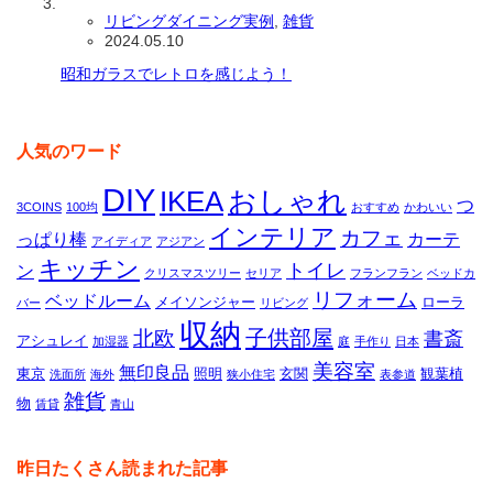
リビングダイニング実例
,
雑貨
2024.05.10
昭和ガラスでレトロを感じよう！
人気のワード
DIY
IKEA
おしゃれ
つ
3COINS
100均
おすすめ
かわいい
インテリア
カフェ
っぱり棒
カーテ
アイディア
アジアン
キッチン
トイレ
ン
クリスマスツリー
セリア
フランフラン
ベッドカ
リフォーム
ベッドルーム
メイソンジャー
ローラ
バー
リビング
収納
子供部屋
北欧
書斎
アシュレイ
加湿器
庭
手作り
日本
美容室
無印良品
東京
照明
玄関
観葉植
洗面所
海外
狭小住宅
表参道
雑貨
物
賃貸
青山
昨日たくさん読まれた記事