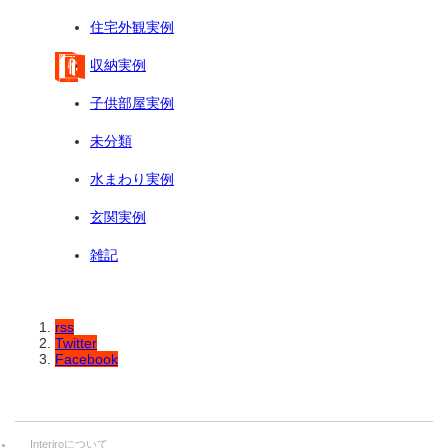
住宅外観実例
収納実例
子供部屋実例
未分類
水まわり実例
玄関実例
雑記
rss
Twitter
Facebook
Interiroについて