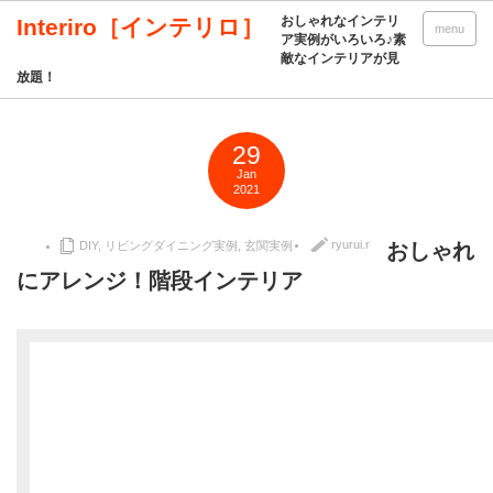
おしゃれなインテリ
Interiro［インテリロ］
menu
ア実例がいろいろ♪素
敵なインテリアが見
放題！
29
Jan
2021
ryurui.r
DIY
,
リビングダイニング実例
,
玄関実例
おしゃれ
にアレンジ！階段インテリア