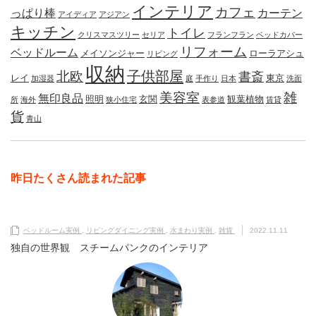
インテリア
カフェ
っぱり棒
カーテン
アイディア
アジアン
キッチン
トイレ
クリスマスツリー
セリア
フランフラン
ベッドカバー
リフォーム
ベッドルーム
メイソンジャー
ローラアシュ
リビング
収納
子供部屋
北欧
書斎
レイ
東京
加湿器
庭
手作り
日本
洗面
美容室
雑
無印良品
照明
玄関
観葉植物
所
海外
狭小住宅
表参道
賃貸
貨
青山
昨日たくさん読まれた記事
ベッドルーム実例
,
リビングダイニング実例
,
水まわり実例
,
雑貨
2022.11.11
独自の世界観 スチームパンクのインテリア