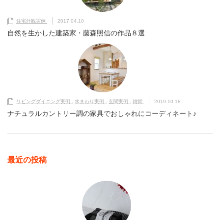
住宅外観実例
2017.04.10
自然を生かした建築家・藤森照信の作品８選
リビングダイニング実例
,
水まわり実例
,
玄関実例
,
雑貨
2019.10.18
ナチュラルカントリー調の家具でおしゃれにコーディネート♪
最近の投稿