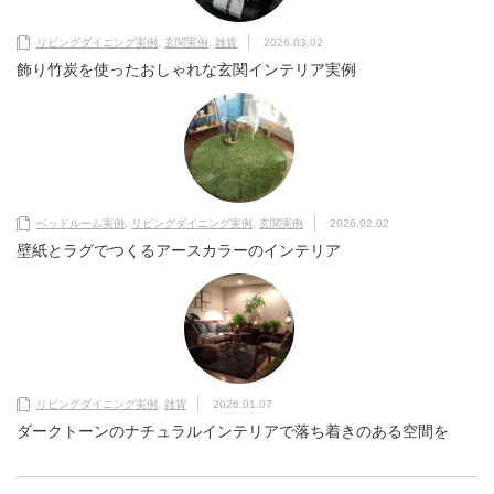
リビングダイニング実例
,
玄関実例
,
雑貨
2026.03.02
飾り竹炭を使ったおしゃれな玄関インテリア実例
ベッドルーム実例
,
リビングダイニング実例
,
玄関実例
2026.02.02
壁紙とラグでつくるアースカラーのインテリア
リビングダイニング実例
,
雑貨
2026.01.07
ダークトーンのナチュラルインテリアで落ち着きのある空間を