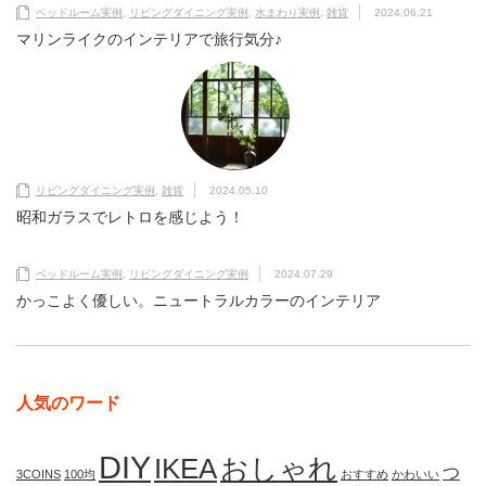
ベッドルーム実例
,
リビングダイニング実例
,
水まわり実例
,
雑貨
2024.06.21
マリンライクのインテリアで旅行気分♪
リビングダイニング実例
,
雑貨
2024.05.10
昭和ガラスでレトロを感じよう！
ベッドルーム実例
,
リビングダイニング実例
2024.07.29
かっこよく優しい。ニュートラルカラーのインテリア
人気のワード
DIY
IKEA
おしゃれ
つ
3COINS
100均
おすすめ
かわいい